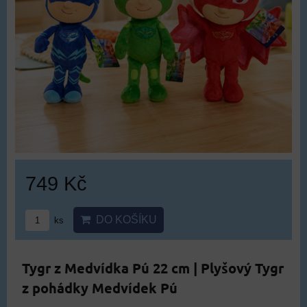
749 Kč
DO KOŠÍKU
ks
Tygr z Medvídka Pú 22 cm | Plyšový Tygr
z pohádky Medvídek Pú