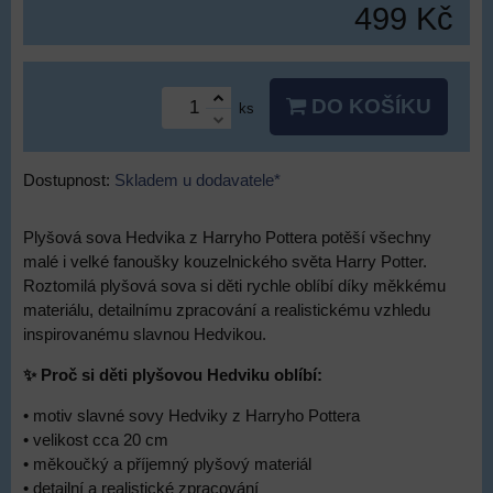
499 Kč
DO KOŠÍKU
ks
Dostupnost:
Skladem u dodavatele*
Plyšová sova Hedvika z Harryho Pottera potěší všechny
malé i velké fanoušky kouzelnického světa Harry Potter.
Roztomilá plyšová sova si děti rychle oblíbí díky měkkému
materiálu, detailnímu zpracování a realistickému vzhledu
inspirovanému slavnou Hedvikou.
✨ Proč si děti plyšovou Hedviku oblíbí:
• motiv slavné sovy Hedviky z Harryho Pottera
• velikost cca 20 cm
• měkoučký a příjemný plyšový materiál
• detailní a realistické zpracování