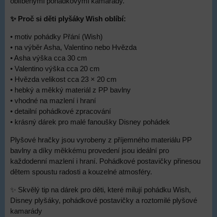
oblíbenými pohádkovými kamarády.
✨ Proč si děti plyšáky Wish oblíbí:
• motiv pohádky Přání (Wish)
• na výběr Asha, Valentino nebo Hvězda
• Asha výška cca 30 cm
• Valentino výška cca 20 cm
• Hvězda velikost cca 23 × 20 cm
• hebký a měkký materiál z PP bavlny
• vhodné na mazlení i hraní
• detailní pohádkové zpracování
• krásný dárek pro malé fanoušky Disney pohádek
Plyšové hračky jsou vyrobeny z příjemného materiálu PP
bavlny a díky měkkému provedení jsou ideální pro
každodenní mazlení i hraní. Pohádkové postavičky přinesou
dětem spoustu radosti a kouzelné atmosféry.
✨ Skvělý tip na dárek pro děti, které milují pohádku Wish,
Disney plyšáky, pohádkové postavičky a roztomilé plyšové
kamarády