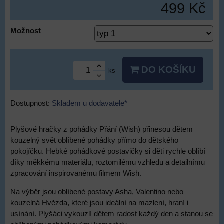
499 Kč
Možnost
DO KOŠÍKU
ks
Dostupnost:
Skladem u dodavatele*
Plyšové hračky z pohádky Přání (Wish) přinesou dětem
kouzelný svět oblíbené pohádky přímo do dětského
pokojíčku. Hebké pohádkové postavičky si děti rychle oblíbí
díky měkkému materiálu, roztomilému vzhledu a detailnímu
zpracování inspirovanému filmem Wish.
Na výběr jsou oblíbené postavy Asha, Valentino nebo
kouzelná Hvězda, které jsou ideální na mazlení, hraní i
usínání. Plyšáci vykouzlí dětem radost každý den a stanou se