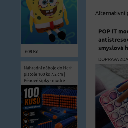
Alternativní
POP IT mod
antistreso
smyslová 
609 Kč
DOPRAVA ZD
Náhradní náboje do Nerf
pistole 100 ks 7,2 cm |
Pěnové šipky - modré