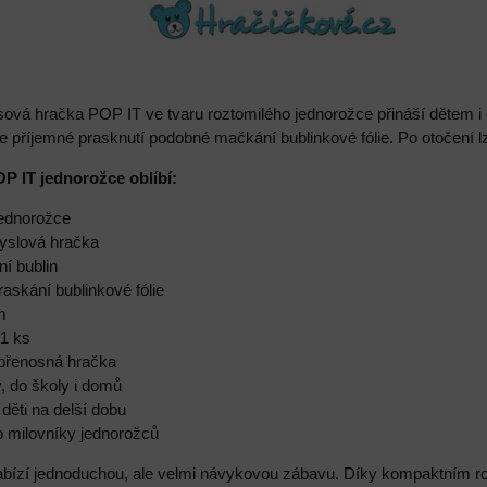
esová hračka POP IT ve tvaru roztomilého jednorožce přináší dětem 
e příjemné prasknutí podobné mačkání bublinkové fólie. Po otočení 
OP IT jednorožce oblíbí:
jednorožce
myslová hračka
í bublin
askání bublinkové fólie
m
 1 ks
 přenosná hračka
, do školy i domů
děti na delší dobu
o milovníky jednorožců
bízí jednoduchou, ale velmi návykovou zábavu. Díky kompaktním ro