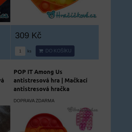
309 Kč
DO KOŠÍKU
ks
POP IT Among Us
vá
antistresová hra | Mačkací
antistresová hračka
DOPRAVA ZDARMA