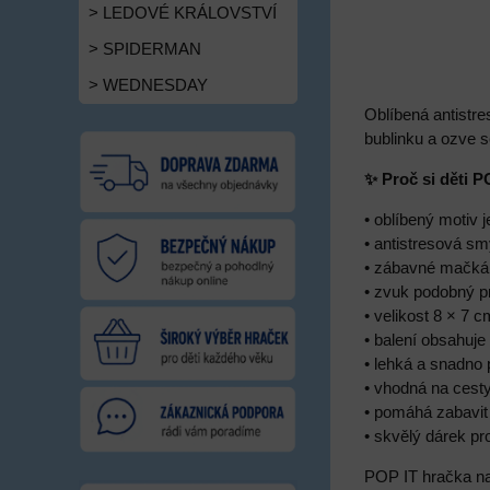
> LEDOVÉ KRÁLOVSTVÍ
> SPIDERMAN
> WEDNESDAY
Oblíbená antistr
bublinku a ozve s
✨ Proč si děti P
• oblíbený motiv 
• antistresová s
• zábavné mačkán
• zvuk podobný pr
• velikost 8 × 7 c
• balení obsahuje
• lehká a snadno
• vhodná na cesty
• pomáhá zabavit 
• skvělý dárek pr
POP IT hračka na