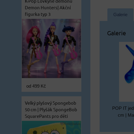
K-Pop Lovkyně démonů
Demon Hunters| Akční
figurka typ 3
Galerie
Galerie
od 499 Kč
Velký plyšový Spongebob
POP IT jed
50 cm | Plyšák SpongeBob
cm | Ma
SquarePants pro děti