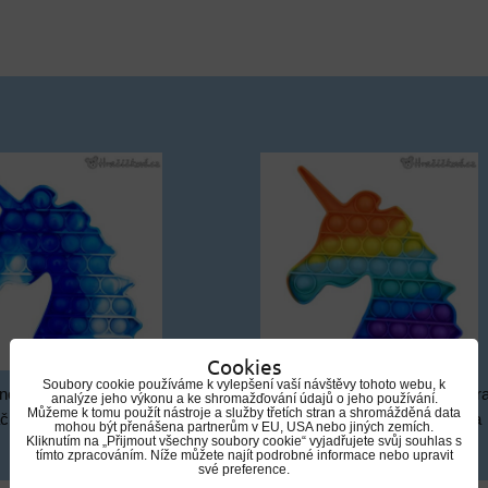
Cookies
Soubory cookie používáme k vylepšení vaší návštěvy tohoto webu, k
norožec antistresová hra 8
POP IT jednorožec antistresová hr
analýze jeho výkonu a ke shromažďování údajů o jeho používání.
Můžeme k tomu použít nástroje a služby třetích stran a shromážděná data
čkací smyslová hračka
cm | Mačkací smyslová hračka
mohou být přenášena partnerům v EU, USA nebo jiných zemích.
Kliknutím na „Přijmout všechny soubory cookie“ vyjadřujete svůj souhlas s
tímto zpracováním. Níže můžete najít podrobné informace nebo upravit
své preference.