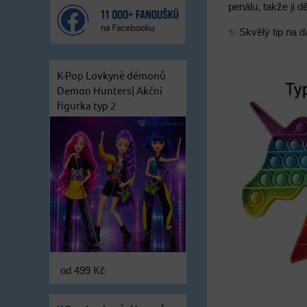
penálu, takže ji d
✨ Skvělý tip na d
K-Pop Lovkyně démonů
Demon Hunters| Akční
figurka typ 2
od 499 Kč