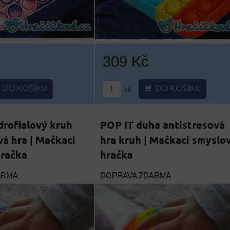
309 Kč
DO KOŠÍKU
DO KOŠÍKU
ks
rofialový kruh
POP IT duha antistresová
vá hra | Mačkací
hra kruh | Mačkací smyslo
hračka
hračka
ARMA
DOPRAVA ZDARMA