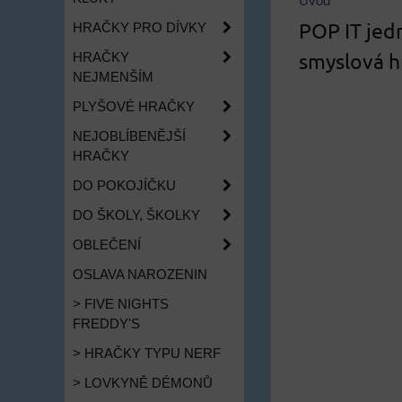
Úvod
POP IT jed
HRAČKY PRO DÍVKY
smyslová h
HRAČKY
NEJMENŠÍM
PLYŠOVÉ HRAČKY
NEJOBLÍBENĚJŠÍ
HRAČKY
DO POKOJÍČKU
DO ŠKOLY, ŠKOLKY
OBLEČENÍ
OSLAVA NAROZENIN
> FIVE NIGHTS
FREDDY'S
> HRAČKY TYPU NERF
> LOVKYNĚ DÉMONŮ