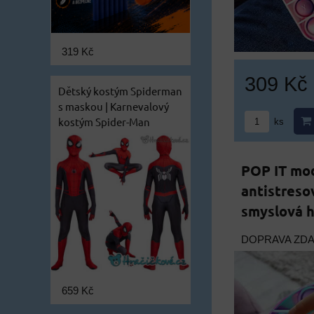
319 Kč
309 Kč
Dětský kostým Spiderman
s maskou | Karnevalový
kostým Spider-Man
ks
POP IT mod
antistreso
smyslová 
DOPRAVA ZD
659 Kč