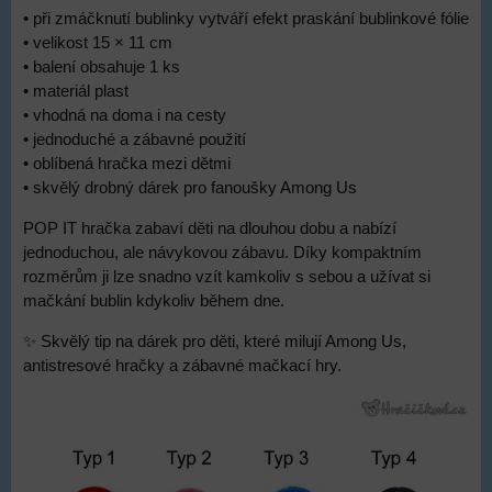
• při zmáčknutí bublinky vytváří efekt praskání bublinkové fólie
• velikost 15 × 11 cm
• balení obsahuje 1 ks
• materiál plast
• vhodná na doma i na cesty
• jednoduché a zábavné použití
• oblíbená hračka mezi dětmi
• skvělý drobný dárek pro fanoušky Among Us
POP IT hračka zabaví děti na dlouhou dobu a nabízí
jednoduchou, ale návykovou zábavu. Díky kompaktním
rozměrům ji lze snadno vzít kamkoliv s sebou a užívat si
mačkání bublin kdykoliv během dne.
✨ Skvělý tip na dárek pro děti, které milují Among Us,
antistresové hračky a zábavné mačkací hry.