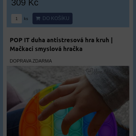
309 Kč
DO KOŠÍKU
ks
POP IT duha antistresová hra kruh |
Mačkací smyslová hračka
DOPRAVA ZDARMA