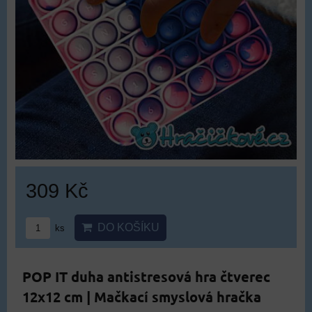
309 Kč
DO KOŠÍKU
ks
POP IT duha antistresová hra čtverec
12x12 cm | Mačkací smyslová hračka