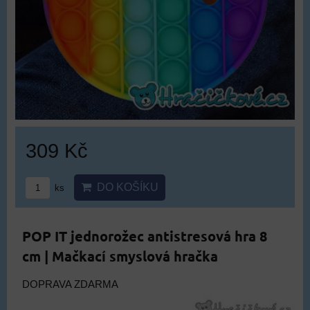
309 Kč
DO KOŠÍKU
ks
POP IT jednorožec antistresová hra 8
cm | Mačkací smyslová hračka
DOPRAVA ZDARMA