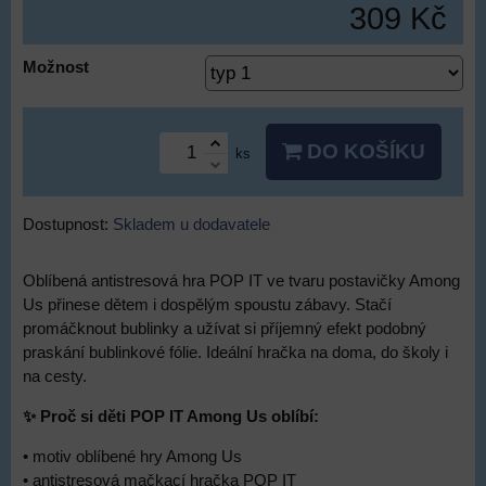
309 Kč
Možnost
DO KOŠÍKU
ks
Dostupnost:
Skladem u dodavatele
Oblíbená antistresová hra POP IT ve tvaru postavičky Among
Us přinese dětem i dospělým spoustu zábavy. Stačí
promáčknout bublinky a užívat si příjemný efekt podobný
praskání bublinkové fólie. Ideální hračka na doma, do školy i
na cesty.
✨ Proč si děti POP IT Among Us oblíbí:
• motiv oblíbené hry Among Us
• antistresová mačkací hračka POP IT