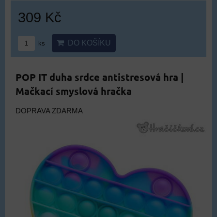
309 Kč
DO KOŠÍKU
ks
POP IT duha srdce antistresová hra |
Mačkací smyslová hračka
DOPRAVA ZDARMA