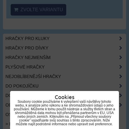
ZVOLTE VARIANTU
HRAČKY PRO KLUKY
HRAČKY PRO DÍVKY
HRAČKY NEJMENŠÍM
PLYŠOVÉ HRAČKY
NEJOBLÍBENĚJŠÍ HRAČKY
DO POKOJÍČKU
Cookies
DO ŠKOLY, ŠKOLKY
Soubory cookie používáme k vylepšení vaší návštěvy tohoto
OBLEČENÍ
webu, k analýze jeho výkonu a ke shromažďování údajů o jeho
používání. Můžeme k tomu použít nástroje a služby třetích stran a
shromážděná data mohou být přenášena partnerům v EU, USA
OSLAVA NAROZENIN
nebo jiných zemích. Kliknutím na „Přijmout všechny soubory
cookie“ vyjadřujete svůj souhlas s tímto zpracováním. Níže
> FIVE NIGHTS FREDDY'S
můžete najít podrobné informace nebo upravit své preference.