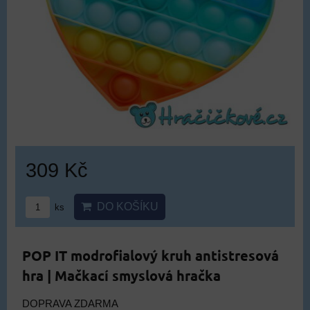
309 Kč
DO KOŠÍKU
ks
POP IT modrofialový kruh antistresová
hra | Mačkací smyslová hračka
DOPRAVA ZDARMA