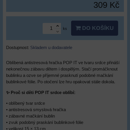
309 Kč
DO KOŠÍKU
ks
Dostupnost:
Skladem u dodavatele
Oblíbená antistresová hračka POP IT ve tvaru srdce přináší
nekonečnou zábavu dětem i dospělým. Stačí promáčknout
bublinku a ozve se příjemné prasknutí podobné mačkání
bublinkové fólie. Po otočení lze hru opakovat stále dokola.
✨ Proč si děti POP IT srdce oblíbí:
• oblíbený tvar srdce
• antistresová smyslová hračka
• zábavné mačkání bublin
• zvuk podobný praskání bublinkové fólie
• velikost 15 × 13 cm