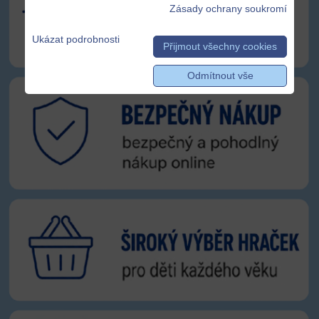
Zásady ochrany soukromí
Ukázat podrobnosti
Přijmout všechny cookies
Odmítnout vše