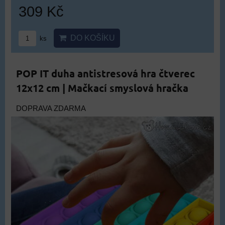
309 Kč
DO KOŠÍKU
ks
POP IT duha antistresová hra čtverec
12x12 cm | Mačkací smyslová hračka
DOPRAVA ZDARMA