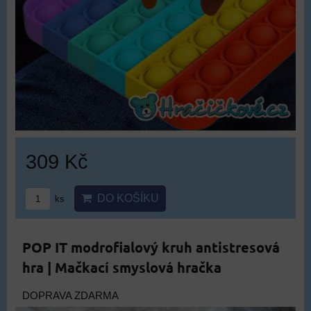
309 Kč
DO KOŠÍKU
ks
POP IT modrofialový kruh antistresová
hra | Mačkací smyslová hračka
DOPRAVA ZDARMA