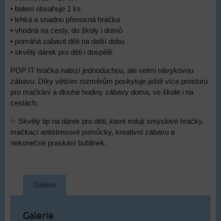
• balení obsahuje 1 ks
• lehká a snadno přenosná hračka
• vhodná na cesty, do školy i domů
• pomáhá zabavit děti na delší dobu
• skvělý dárek pro děti i dospělé
POP IT hračka nabízí jednoduchou, ale velmi návykovou
zábavu. Díky větším rozměrům poskytuje ještě více prostoru
pro mačkání a dlouhé hodiny zábavy doma, ve škole i na
cestách.
✨ Skvělý tip na dárek pro děti, které milují smyslové hračky,
mačkací antistresové pomůcky, kreativní zábavu a
nekonečné praskání bublinek.
Galerie
Galerie