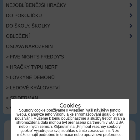
NEJOBLÍBENĚJŠÍ HRAČKY
DO POKOJÍČKU
DO ŠKOLY, ŠKOLKY
OBLEČENÍ
OSLAVA NAROZENIN
> FIVE NIGHTS FREDDY'S
> HRAČKY TYPU NERF
> LOVKYNĚ DÉMONŮ
> LEDOVÉ KRÁLOVSTVÍ
> SPIDERMAN
Cookies
> WEDNESDAY
Soubory cookie používáme k vylepšení vaší návštěvy tohoto
webu, k analýze jeho výkonu a ke shromažďování údajů o jeho
používání. Můžeme k tomu použít nástroje a služby třetích stran a
shromážděná data mohou být přenášena partnerům v EU, USA
nebo jiných zemích. Kliknutím na „Přijmout všechny soubory
cookie“ vyjadřujete svůj souhlas s tímto zpracováním. Níže
můžete najít podrobné informace nebo upravit své preference.