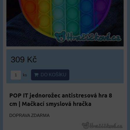
309 Kč
DO KOŠÍKU
ks
POP IT jednorožec antistresová hra 8
cm | Mačkací smyslová hračka
DOPRAVA ZDARMA