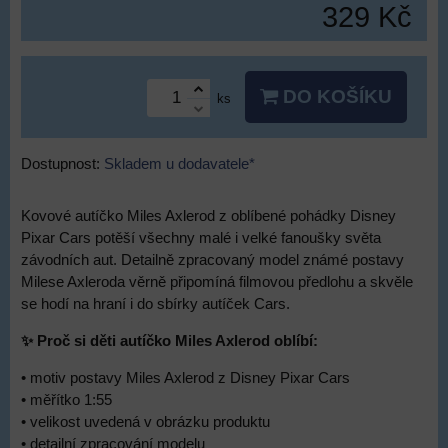
329 Kč
DO KOŠÍKU
ks
Dostupnost:
Skladem u dodavatele*
Kovové autíčko Miles Axlerod z oblíbené pohádky Disney
Pixar Cars potěší všechny malé i velké fanoušky světa
závodních aut. Detailně zpracovaný model známé postavy
Milese Axleroda věrně připomíná filmovou předlohu a skvěle
se hodí na hraní i do sbírky autíček Cars.
✨ Proč si děti autíčko Miles Axlerod oblíbí:
• motiv postavy Miles Axlerod z Disney Pixar Cars
• měřítko 1:55
• velikost uvedená v obrázku produktu
• detailní zpracování modelu