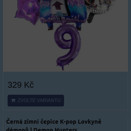
329 Kč
ZVOLTE VARIANTU
Černá zimní čepice K-pop Lovkyně
démonů | Demon Hunters