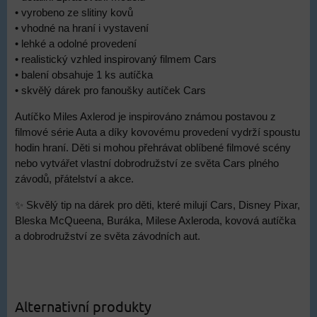
• vyrobeno ze slitiny kovů
• vhodné na hraní i vystavení
• lehké a odolné provedení
• realistický vzhled inspirovaný filmem Cars
• balení obsahuje 1 ks autíčka
• skvělý dárek pro fanoušky autíček Cars
Autíčko Miles Axlerod je inspirováno známou postavou z
filmové série Auta a díky kovovému provedení vydrží spoustu
hodin hraní. Děti si mohou přehrávat oblíbené filmové scény
nebo vytvářet vlastní dobrodružství ze světa Cars plného
závodů, přátelství a akce.
✨ Skvělý tip na dárek pro děti, které milují Cars, Disney Pixar,
Bleska McQueena, Buráka, Milese Axleroda, kovová autíčka
a dobrodružství ze světa závodních aut.
Alternativní produkty