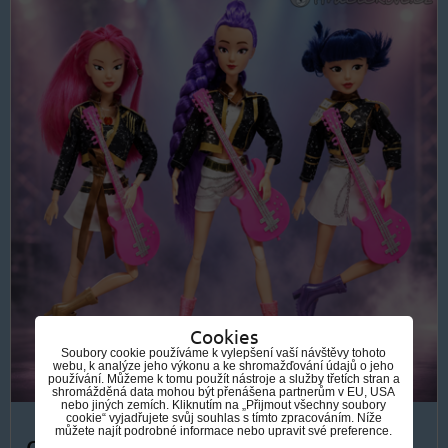
Cookies
Soubory cookie používáme k vylepšení vaší návštěvy tohoto
webu, k analýze jeho výkonu a ke shromažďování údajů o jeho
používání. Můžeme k tomu použít nástroje a služby třetích stran a
shromážděná data mohou být přenášena partnerům v EU, USA
nebo jiných zemích. Kliknutím na „Přijmout všechny soubory
cookie“ vyjadřujete svůj souhlas s tímto zpracováním. Níže
můžete najít podrobné informace nebo upravit své preference.
od 499 Kč