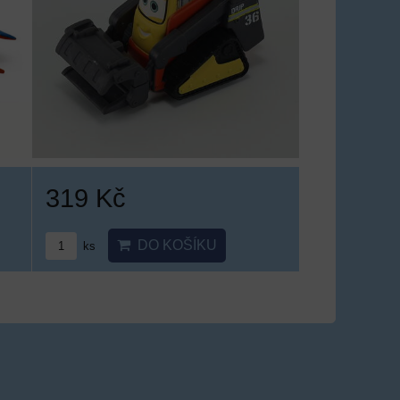
319 Kč
DO KOŠÍKU
ks