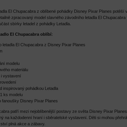
adla El Chupacabra z oblíbené pohádky Disney Pixar Planes potěší 
etailně zpracovaný model slavného závodního letadla El Chupacabra 
oučást sbírky letadel z pohádky Letadla.
etadlo El Chupacabra oblíbí:
o letadla El Chupacabra z Disney Pixar Planes
cm
vání modelu
ového materiálu
 i vystavení
provedení
led inspirovaný pohádkou Letadla
 1 ks modelu
ro fanoušky Disney Pixar Planes
cabra patří mezi nejoblíbenější postavy ze světa Disney Pixar Plane
ný na každodenní hraní i sběratelské vystavení. Děti si mohou přehrá
ství plná akce a zábavy.