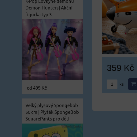
K-Pop Lovkyně démonů
Demon Hunters| Akční
figurka typ 3
359 Kč
ks
od 499 Kč
Velký plyšový Spongebob
50 cm | Plyšák SpongeBob
SquarePants pro děti