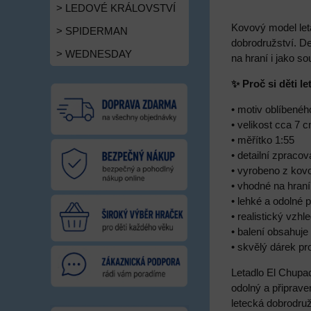
> LEDOVÉ KRÁLOVSTVÍ
Kovový model let
> SPIDERMAN
dobrodružství. D
> WEDNESDAY
na hraní i jako s
✨ Proč si děti l
• motiv oblíbenéh
• velikost cca 7 
• měřítko 1:55
• detailní zpraco
• vyrobeno z kov
• vhodné na hraní
• lehké a odolné 
• realistický vzh
• balení obsahuje
• skvělý dárek p
Letadlo El Chupa
odolný a připrave
letecká dobrodruž