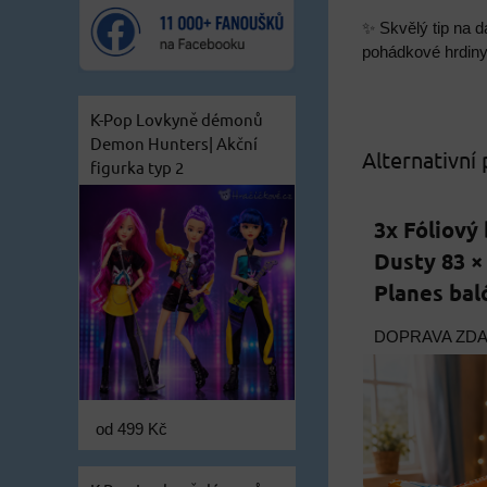
✨ Skvělý tip na d
pohádkové hrdiny
K-Pop Lovkyně démonů
Demon Hunters| Akční
Alternativní
figurka typ 2
3x Fóliový
Dusty 83 ×
Planes bal
DOPRAVA ZD
od 499 Kč