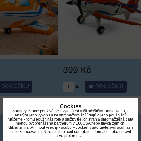
399 Kč
DO KOŠÍKU
DO KOŠÍKU
ks
Cookies
Soubory cookie používáme k vylepšení vaší návštěvy tohoto webu, k
analýze jeho výkonu a ke shromažďování údajů o jeho používání.
Můžeme k tomu použít nástroje a služby třetích stran a shromážděná data
mohou být přenášena partnerům v EU, USA nebo jiných zemích.
Kliknutím na „Přijmout všechny soubory cookie“ vyjadřujete svůj souhlas s
tímto zpracováním. Níže můžete najít podrobné informace nebo upravit
své preference.