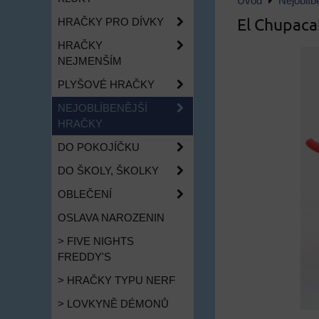
Úvod
Nejoblíb
El Chupaca
HRAČKY PRO DÍVKY
HRAČKY
NEJMENŠÍM
PLYŠOVÉ HRAČKY
NEJOBLÍBENĚJŠÍ
HRAČKY
DO POKOJÍČKU
DO ŠKOLY, ŠKOLKY
OBLEČENÍ
OSLAVA NAROZENIN
> FIVE NIGHTS
FREDDY'S
> HRAČKY TYPU NERF
> LOVKYNĚ DÉMONŮ