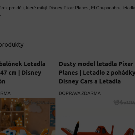
árek pro děti, které milují Disney Pixar Planes, El Chupacabru, leta
.
 produkty
 balónek Letadla
Dusty model letadla Pixar
 47 cm | Disney
Planes | Letadlo z pohádk
ón
Disney Cars a Letadla
ARMA
DOPRAVA ZDARMA