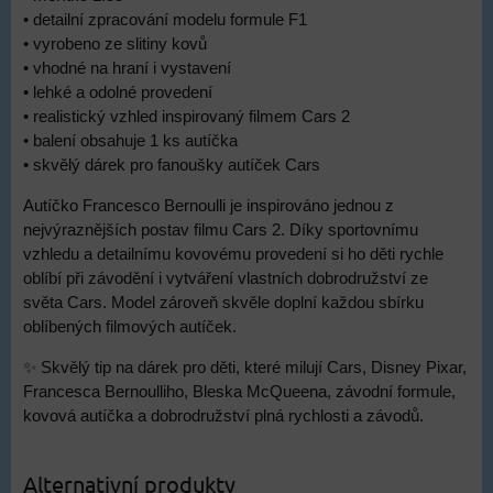
• detailní zpracování modelu formule F1
• vyrobeno ze slitiny kovů
• vhodné na hraní i vystavení
• lehké a odolné provedení
• realistický vzhled inspirovaný filmem Cars 2
• balení obsahuje 1 ks autíčka
• skvělý dárek pro fanoušky autíček Cars
Autíčko Francesco Bernoulli je inspirováno jednou z
nejvýraznějších postav filmu Cars 2. Díky sportovnímu
vzhledu a detailnímu kovovému provedení si ho děti rychle
oblíbí při závodění i vytváření vlastních dobrodružství ze
světa Cars. Model zároveň skvěle doplní každou sbírku
oblíbených filmových autíček.
✨ Skvělý tip na dárek pro děti, které milují Cars, Disney Pixar,
Francesca Bernoulliho, Bleska McQueena, závodní formule,
kovová autíčka a dobrodružství plná rychlosti a závodů.
Alternativní produkty