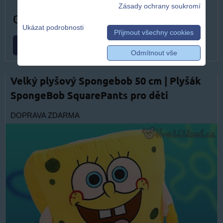
Zásady ochrany soukromí
od 499 Kč
Ukázat podrobnosti
Přijmout všechny cookies
ZVOLTE VARIANTU
Odmítnout vše
Velký plyšový Spongebob 50 cm | Plyšák
SpongeBob SquarePants pro děti
DOPRAVA ZDARMA