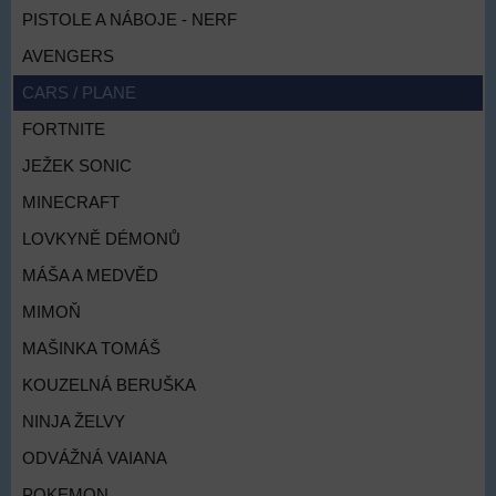
PISTOLE A NÁBOJE - NERF
AVENGERS
CARS / PLANE
FORTNITE
JEŽEK SONIC
MINECRAFT
LOVKYNĚ DÉMONŮ
MÁŠA A MEDVĚD
MIMOŇ
MAŠINKA TOMÁŠ
KOUZELNÁ BERUŠKA
NINJA ŽELVY
ODVÁŽNÁ VAIANA
POKEMON