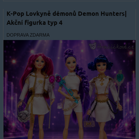
K-Pop Lovkyně démonů Demon Hunters|
Akční figurka typ 4
DOPRAVA ZDARMA