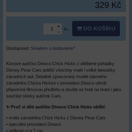
329 Kč
DO KOŠÍKU
ks
Dostupnost:
Skladem u dodavatele*
Kovové autíčko Dinoco Chick Hicks z oblíbené pohádky
Disney Pixar Cars potěší všechny malé i velké fanoušky
závodních aut. Detailně zpracovaný model slavného
závodníka Chicka Hickse v provedení Dinoco věrně
připomíná filmovou předlohu a skvěle se hodí na hraní i jako
součást sbírky autíček Cars.
✨ Proč si děti autíčko Dinoco Chick Hicks oblíbí:
• motiv závodníka Chick Hicks z Disney Pixar Cars
• speciální provedení Dinoco
• velikost cca 7 cm