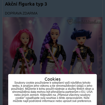
Akční figurka typ 3
DOPRAVA ZDARMA
Cookies
Soubory cookie používáme k vylepšení vaší návštěvy tohoto
webu, k analýze jeho výkonu a ke shromažďování údajů o jeho
používání. Můžeme k tomu použít nástroje a služby třetích stran a
shromážděná data mohou být přenášena partnerům v EU, USA
nebo jiných zemích. Kliknutím na „Přijmout všechny soubory
cookie“ vyjadřujete svůj souhlas s tímto zpracováním. Níže
můžete najít podrobné informace nebo upravit své preference.