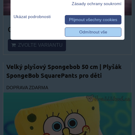
Zásady ochrany soukromí
Ukázat podrobnosti
Přijmout všechny cookies
od 499 Kč
Odmítnout vše
ZVOLTE VARIANTU
Velký plyšový Spongebob 50 cm | Plyšák
SpongeBob SquarePants pro děti
DOPRAVA ZDARMA