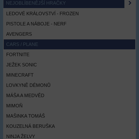
NEJOBLÍBENĚJŠÍ HRAČKY
LEDOVÉ KRÁLOVSTVÍ - FROZEN
PISTOLE A NÁBOJE - NERF
AVENGERS
CARS / PLANE
FORTNITE
JEŽEK SONIC
MINECRAFT
LOVKYNĚ DÉMONŮ
MÁŠA A MEDVĚD
MIMOŇ
MAŠINKA TOMÁŠ
KOUZELNÁ BERUŠKA
NINJA ŽELVY