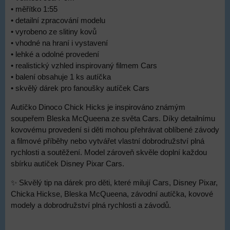
• měřítko 1:55
• detailní zpracování modelu
• vyrobeno ze slitiny kovů
• vhodné na hraní i vystavení
• lehké a odolné provedení
• realistický vzhled inspirovaný filmem Cars
• balení obsahuje 1 ks autíčka
• skvělý dárek pro fanoušky autíček Cars
Autíčko Dinoco Chick Hicks je inspirováno známým
soupeřem Bleska McQueena ze světa Cars. Díky detailnímu
kovovému provedení si děti mohou přehrávat oblíbené závody
a filmové příběhy nebo vytvářet vlastní dobrodružství plná
rychlosti a soutěžení. Model zároveň skvěle doplní každou
sbírku autíček Disney Pixar Cars.
✨ Skvělý tip na dárek pro děti, které milují Cars, Disney Pixar,
Chicka Hickse, Bleska McQueena, závodní autíčka, kovové
modely a dobrodružství plná rychlosti a závodů.