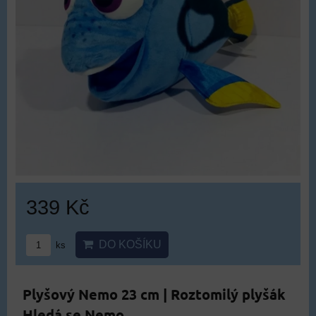
339 Kč
DO KOŠÍKU
ks
Plyšový Nemo 23 cm | Roztomilý plyšák
Hledá se Nemo