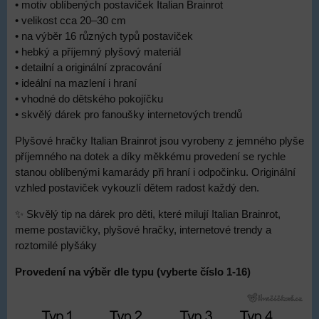
• motiv oblíbených postaviček Italian Brainrot
• velikost cca 20–30 cm
• na výběr 16 různých typů postaviček
• hebký a příjemný plyšový materiál
• detailní a originální zpracování
• ideální na mazlení i hraní
• vhodné do dětského pokojíčku
• skvělý dárek pro fanoušky internetových trendů
Plyšové hračky Italian Brainrot jsou vyrobeny z jemného plyše
příjemného na dotek a díky měkkému provedení se rychle
stanou oblíbenými kamarády při hraní i odpočinku. Originální
vzhled postaviček vykouzlí dětem radost každý den.
✨ Skvělý tip na dárek pro děti, které milují Italian Brainrot,
meme postavičky, plyšové hračky, internetové trendy a
roztomilé plyšáky
Provedení na výběr dle typu (vyberte číslo 1-16)