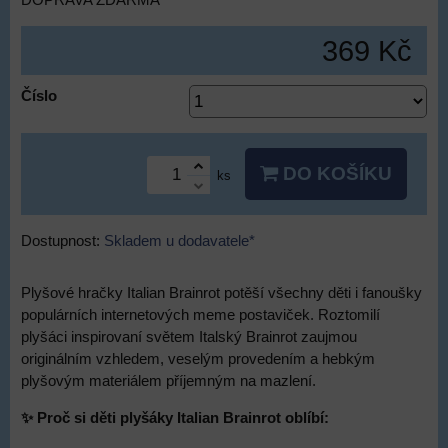
DOPRAVA ZDARMA
369 Kč
Číslo
DO KOŠÍKU
ks
Dostupnost:
Skladem u dodavatele*
Plyšové hračky Italian Brainrot potěší všechny děti i fanoušky
populárních internetových meme postaviček. Roztomilí
plyšáci inspirovaní světem Italský Brainrot zaujmou
originálním vzhledem, veselým provedením a hebkým
plyšovým materiálem příjemným na mazlení.
✨ Proč si děti plyšáky Italian Brainrot oblíbí: