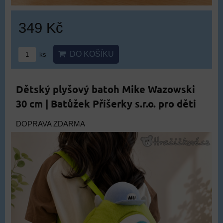
349 Kč
DO KOŠÍKU
ks
Dětský plyšový batoh Mike Wazowski
30 cm | Batůžek Příšerky s.r.o. pro děti
DOPRAVA ZDARMA