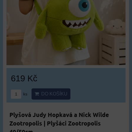
619 Kč
DO KOŠÍKU
ks
Plyšová Judy Hopkavá a Nick Wilde
Zootropolis | Plyšáci Zootropolis
40/50cm