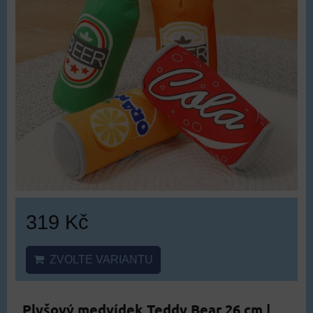
319 Kč
ZVOLTE VARIANTU
Plyšový medvídek Teddy Bear 26 cm |