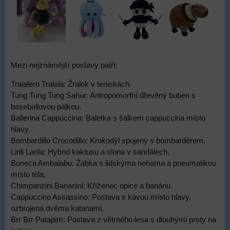
Mezi nejznámější postavy patří:
Tralalero Tralala: Žralok v teniskách.
Tung Tung Tung Sahur: Antropomorfní dřevěný buben s
baseballovou pálkou.
Ballerina Cappuccina: Baletka s šálkem cappuccina místo
hlavy.
Bombardillo Crocodillo: Krokodýl spojený s bombardérem.
Lirili Larila: Hybrid kaktusu a slona v sandálech.
Boneca Ambalabu: Žabka s lidskýma nohama a pneumatikou
místo těla.
Chimpanzini Bananini: Kříženec opice a banánu.
Cappuccino Assassino: Postava s kávou místo hlavy,
ozbrojená dvěma katanami.
Brr Brr Patapim: Postava z větrného lesa s dlouhými prsty na