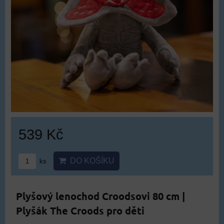
539 Kč
DO KOŠÍKU
ks
Plyšový lenochod Croodsovi 80 cm |
Plyšák The Croods pro děti