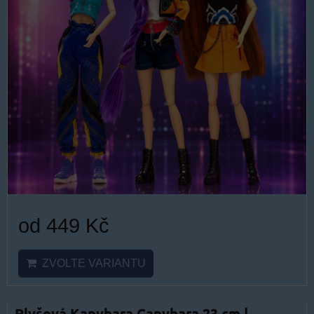
od 449 Kč
ZVOLTE VARIANTU
Plyšová Kapybara Capybara 23 cm |