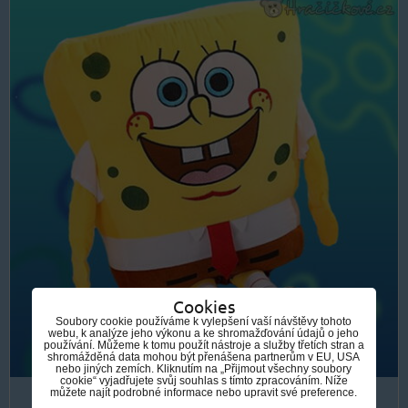
Cookies
Soubory cookie používáme k vylepšení vaší návštěvy tohoto
webu, k analýze jeho výkonu a ke shromažďování údajů o jeho
používání. Můžeme k tomu použít nástroje a služby třetích stran a
shromážděná data mohou být přenášena partnerům v EU, USA
nebo jiných zemích. Kliknutím na „Přijmout všechny soubory
cookie“ vyjadřujete svůj souhlas s tímto zpracováním. Níže
můžete najít podrobné informace nebo upravit své preference.