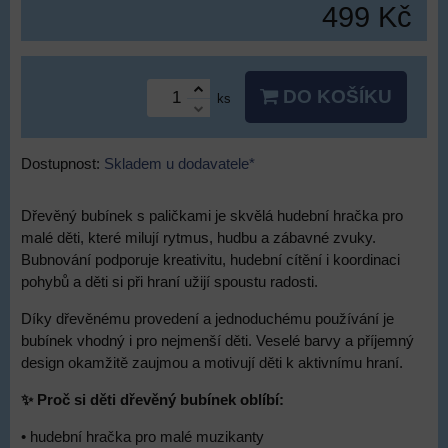
499 Kč
DO KOŠÍKU
ks
Dostupnost:
Skladem u dodavatele*
Dřevěný bubínek s paličkami je skvělá hudební hračka pro
malé děti, které milují rytmus, hudbu a zábavné zvuky.
Bubnování podporuje kreativitu, hudební cítění i koordinaci
pohybů a děti si při hraní užijí spoustu radosti.
Díky dřevěnému provedení a jednoduchému používání je
bubínek vhodný i pro nejmenší děti. Veselé barvy a příjemný
design okamžitě zaujmou a motivují děti k aktivnímu hraní.
✨ Proč si děti dřevěný bubínek oblíbí:
• hudební hračka pro malé muzikanty