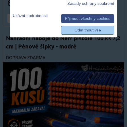
609 Kč
Zásady ochrany soukromí
Ukázat podrobnosti
DO KOŠÍKU
ks
Přijmout všechny cookies
Odmítnout vše
Náhradní náboje do Nerf pistole 100 ks 7,2
cm | Pěnové šipky - modré
DOPRAVA ZDARMA