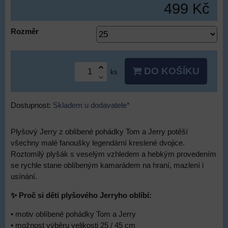
499 Kč
Rozměr
DO KOŠÍKU
ks
Dostupnost:
Skladem u dodavatele*
Plyšový Jerry z oblíbené pohádky Tom a Jerry potěší
všechny malé fanoušky legendární kreslené dvojice.
Roztomilý plyšák s veselým vzhledem a hebkým provedením
se rychle stane oblíbeným kamarádem na hraní, mazlení i
usínání.
✨ Proč si děti plyšového Jerryho oblíbí:
• motiv oblíbené pohádky Tom a Jerry
• možnost výběru velikosti 25 / 45 cm