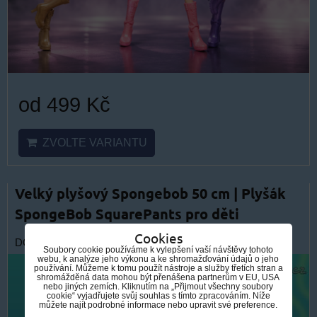
od 499 Kč
ZVOLTE VARIANTU
Velký plyšový Spongebob 50 cm | Plyšák
SpongeBob SquarePants pro děti
Cookies
DOPRAVA ZDARMA
Soubory cookie používáme k vylepšení vaší návštěvy tohoto
webu, k analýze jeho výkonu a ke shromažďování údajů o jeho
používání. Můžeme k tomu použít nástroje a služby třetích stran a
shromážděná data mohou být přenášena partnerům v EU, USA
nebo jiných zemích. Kliknutím na „Přijmout všechny soubory
cookie“ vyjadřujete svůj souhlas s tímto zpracováním. Níže
můžete najít podrobné informace nebo upravit své preference.