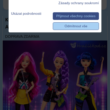
Zásady ochrany soukromí
Ukázat podrobnosti
Přijmout všechny cookies
K-Pop Lovkyně démonů Demon Hunters|
Akční figurka typ 2
Odmítnout vše
DOPRAVA ZDARMA