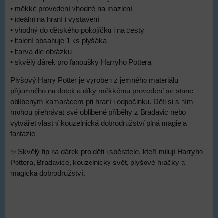
• měkké provedení vhodné na mazlení
• ideální na hraní i vystavení
• vhodný do dětského pokojíčku i na cesty
• balení obsahuje 1 ks plyšáka
• barva dle obrázku
• skvělý dárek pro fanoušky Harryho Pottera
Plyšový Harry Potter je vyroben z jemného materiálu
příjemného na dotek a díky měkkému provedení se stane
oblíbeným kamarádem při hraní i odpočinku. Děti si s ním
mohou přehrávat své oblíbené příběhy z Bradavic nebo
vytvářet vlastní kouzelnická dobrodružství plná magie a
fantazie.
✨ Skvělý tip na dárek pro děti i sběratele, kteří milují Harryho
Pottera, Bradavice, kouzelnický svět, plyšové hračky a
magická dobrodružství.