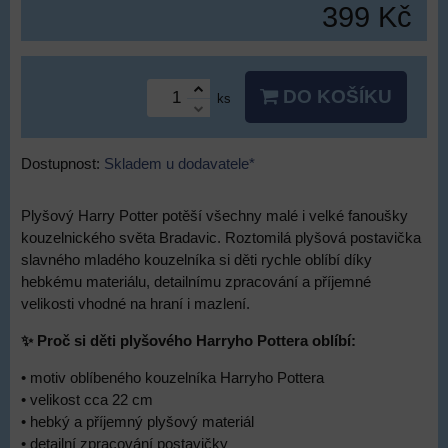
399 Kč
DO KOŠÍKU
ks
Dostupnost:
Skladem u dodavatele*
Plyšový Harry Potter potěší všechny malé i velké fanoušky
kouzelnického světa Bradavic. Roztomilá plyšová postavička
slavného mladého kouzelníka si děti rychle oblíbí díky
hebkému materiálu, detailnímu zpracování a příjemné
velikosti vhodné na hraní i mazlení.
✨ Proč si děti plyšového Harryho Pottera oblíbí:
• motiv oblíbeného kouzelníka Harryho Pottera
• velikost cca 22 cm
• hebký a příjemný plyšový materiál
• detailní zpracování postavičky