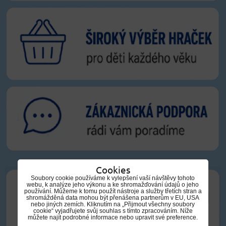
Cookies
Soubory cookie používáme k vylepšení vaší návštěvy tohoto
webu, k analýze jeho výkonu a ke shromažďování údajů o jeho
používání. Můžeme k tomu použít nástroje a služby třetích stran a
shromážděná data mohou být přenášena partnerům v EU, USA
nebo jiných zemích. Kliknutím na „Přijmout všechny soubory
cookie“ vyjadřujete svůj souhlas s tímto zpracováním. Níže
můžete najít podrobné informace nebo upravit své preference.