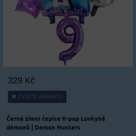
329 Kč
ZVOLTE VARIANTU
Černá zimní čepice K-pop Lovkyně
démonů | Demon Hunters