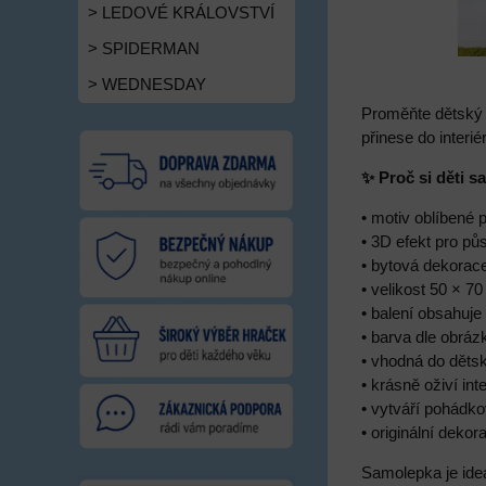
> LEDOVÉ KRÁLOVSTVÍ
> SPIDERMAN
> WEDNESDAY
Proměňte dětský 
přinese do interi
✨ Proč si děti s
• motiv oblíbené
• 3D efekt pro pů
• bytová dekorac
• velikost 50 × 7
• balení obsahuje
• barva dle obráz
• vhodná do děts
• krásně oživí inte
• vytváří pohádk
• originální deko
Samolepka je ide