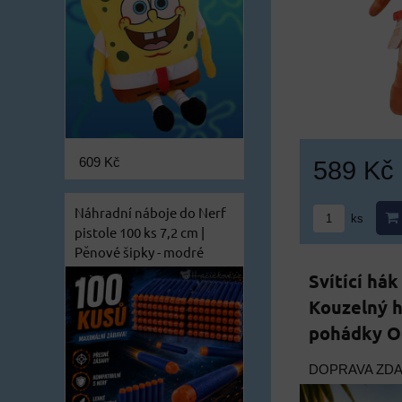
609 Kč
589 Kč
Náhradní náboje do Nerf
ks
pistole 100 ks 7,2 cm |
Pěnové šipky - modré
Svítící há
Kouzelný h
pohádky O
DOPRAVA ZD