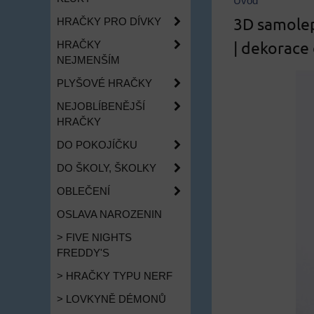
Úvod
3D samole
HRAČKY PRO DÍVKY
| dekorace
HRAČKY
NEJMENŠÍM
PLYŠOVÉ HRAČKY
NEJOBLÍBENĚJŠÍ
HRAČKY
DO POKOJÍČKU
DO ŠKOLY, ŠKOLKY
OBLEČENÍ
OSLAVA NAROZENIN
> FIVE NIGHTS
FREDDY'S
> HRAČKY TYPU NERF
> LOVKYNĚ DÉMONŮ