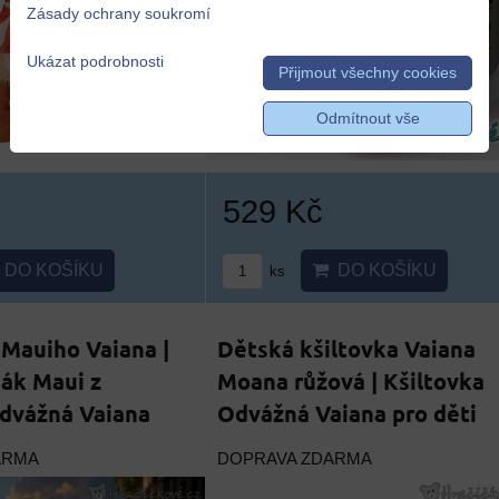
Zásady ochrany soukromí
Ukázat podrobnosti
Přijmout všechny cookies
Odmítnout vše
529 Kč
DO KOŠÍKU
DO KOŠÍKU
ks
k Mauiho Vaiana |
Dětská kšiltovka Vaiana
ák Maui z
Moana růžová | Kšiltovka
dvážná Vaiana
Odvážná Vaiana pro děti
ARMA
DOPRAVA ZDARMA