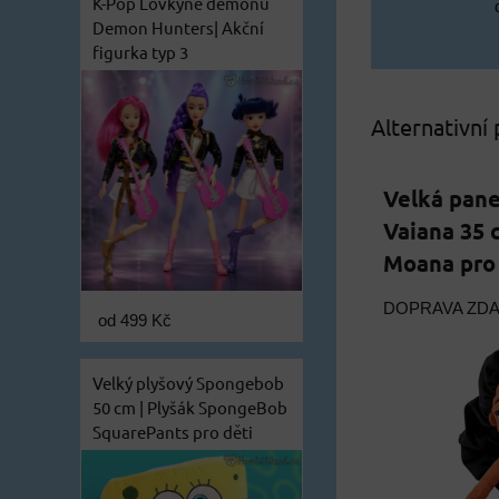
K-Pop Lovkyně démonů
Demon Hunters| Akční
figurka typ 3
Alternativní
Velká pan
Vaiana 35 
Moana pro
DOPRAVA ZD
od 499 Kč
Velký plyšový Spongebob
50 cm | Plyšák SpongeBob
SquarePants pro děti