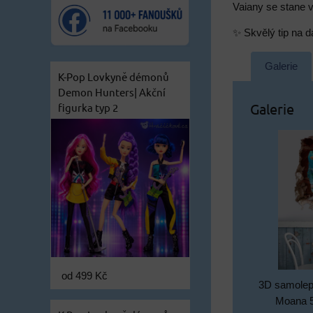
Vaiany se stane 
✨ Skvělý tip na d
Galerie
K-Pop Lovkyně démonů
Demon Hunters| Akční
Galerie
figurka typ 2
od 499 Kč
3D samolep
Moana 5