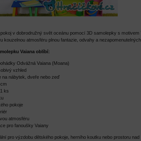
pokoj v dobrodružný svět oceánu pomocí 3D samolepky s motivem 
éru kouzelnou atmosféru plnou fantazie, odvahy a nezapomenutelných
amolepku Vaiana oblíbí:
 pohádky Odvážná Vaiana (Moana)
sobivý vzhled
e na nábytek, dveře nebo zeď
0 cm
 1 ks
ku
kého pokoje
riér
ovou atmosféru
race pro fanoušky Vaiany
ální pro výzdobu dětského pokoje, herního koutku nebo prostoru nad 