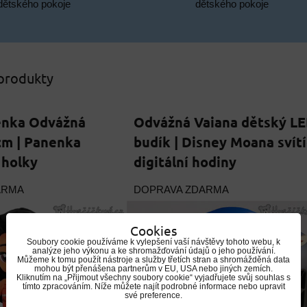
dětského pokoje
dětského pokoje
 produkty
enka Odvážná
Odvážná Vaiana dětský L
cm | Panenka
budík | Disney Moana svítí
 holky
digitální hodiny
ARMA
DOPRAVA ZDARMA
Cookies
Soubory cookie používáme k vylepšení vaší návštěvy tohoto webu, k
analýze jeho výkonu a ke shromažďování údajů o jeho používání.
Můžeme k tomu použít nástroje a služby třetích stran a shromážděná data
mohou být přenášena partnerům v EU, USA nebo jiných zemích.
Kliknutím na „Přijmout všechny soubory cookie“ vyjadřujete svůj souhlas s
tímto zpracováním. Níže můžete najít podrobné informace nebo upravit
své preference.