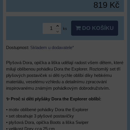
819 Kč
DO KOŠÍKU
ks
Dostupnost:
Skladem u dodavatele*
Plyšová Dora, opička a liška udělají radost všem dětem, které
milují oblíbenou pohádku Dora the Explorer. Roztomilý set tří
plyšových postaviček si děti rychle oblíbí díky hebkému
materiálu, veselému vzhledu a detailnímu zpracování
inspirovanému známým pohádkovým dobrodružstvím.
✨ Proč si děti plyšáky Dora the Explorer oblíbí:
• motiv oblíbené pohádky Dora the Explorer
• set obsahuje 3 plyšové postavičky
• plyšová Dora, opička Boots a liška Swiper
• velikost Dory cca 25 cm