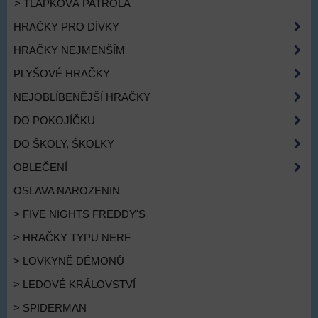
> TLAPKOVÁ PATROLA
HRAČKY PRO DÍVKY
HRAČKY NEJMENŠÍM
PLYŠOVÉ HRAČKY
NEJOBLÍBENĚJŠÍ HRAČKY
DO POKOJÍČKU
DO ŠKOLY, ŠKOLKY
OBLEČENÍ
OSLAVA NAROZENIN
> FIVE NIGHTS FREDDY'S
> HRAČKY TYPU NERF
> LOVKYNĚ DÉMONŮ
> LEDOVÉ KRÁLOVSTVÍ
> SPIDERMAN