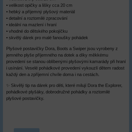
• velikost opičky a lišky cca 20 cm
• hebký a příjemný plyšový materiál
• detailní a roztomilé zpracování
• ideální na mazlení i hraní
• vhodné do dětského pokojíčku
• skvělý dárek pro malé fanoušky pohádek
Plyšové postavičky Dora, Boots a Swiper jsou vyrobeny z
jemného plyše příjemného na dotek a díky měkkému
provedení se stanou oblíbenými plyšovými kamarády při hraní
i usínání. Veselé pohádkové provedení vykouzlí dětem radost
každý den a zpříjemní chvíle doma i na cestách.
✨ Skvělý tip na dárek pro děti, které milují Dora the Explorer,
pohádkové plyšáky, dobrodružné pohádky a roztomilé
plyšové postavičky.