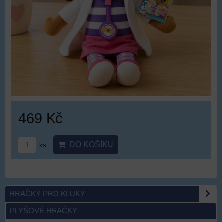
469 Kč
DO KOŠÍKU
ks
HRAČKY PRO KLUKY
PLYŠOVÉ HRAČKY