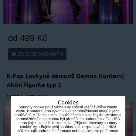
od 499 Kč
ZVOLTE VARIANTU
K-Pop Lovkyně démonů Demon Hunters|
Akční figurka typ 3
DOPRAVA ZDARMA
Cookies
Soubory cookie používáme k vylepšení vaší návštěvy tohoto
webu, k analýze jeho výkonu a ke shromažďování údajů o jeho
používání. Můžeme k tomu použít nástroje a služby třetích stran a
shromážděná data mohou být přenášena partnerům v EU, USA
nebo jiných zemích. Kliknutím na „Přijmout všechny soubory
cookie“ vyjadřujete svůj souhlas s tímto zpracováním. Níže
můžete najít podrobné informace nebo upravit své preference.