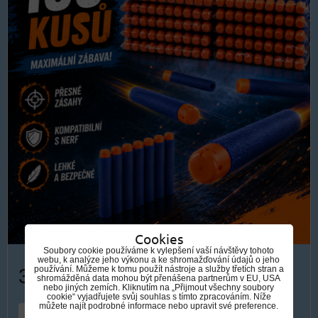
Cookies
Soubory cookie používáme k vylepšení vaší návštěvy tohoto
webu, k analýze jeho výkonu a ke shromažďování údajů o jeho
319 Kč
používání. Můžeme k tomu použít nástroje a služby třetích stran a
shromážděná data mohou být přenášena partnerům v EU, USA
nebo jiných zemích. Kliknutím na „Přijmout všechny soubory
cookie“ vyjadřujete svůj souhlas s tímto zpracováním. Níže
můžete najít podrobné informace nebo upravit své preference.
DO KOŠÍKU
ks