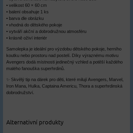
• velikost 60 × 60 cm
• balení obsahuje 1 ks
• barva dle obrázku
• vhodná do dětského pokoje
• vytváří akční a dobrodružnou atmosféru
• krásně oživí interiér
Samolepka je ideální pro výzdobu dětského pokoje, herního
koutku nebo prostoru nad postelí. Díky výraznému motivu
Avengers dodá místnosti jedinečný vzhled a potěší každého
malého fanouška superhrdinů.
✨ Skvělý tip na dárek pro děti, které milují Avengers, Marvel,
Iron Mana, Hulka, Captaina Americu, Thora a superhrdinská
dobrodružství.
Alternativní produkty