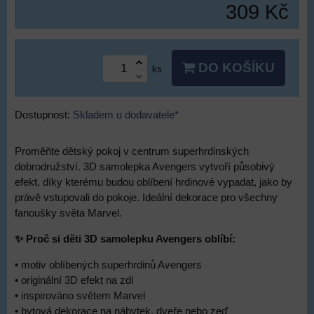
309 Kč
DO KOŠÍKU
ks
Dostupnost:
Skladem u dodavatele*
Proměňte dětský pokoj v centrum superhrdinských
dobrodružství. 3D samolepka Avengers vytvoří působivý
efekt, díky kterému budou oblíbení hrdinové vypadat, jako by
právě vstupovali do pokoje. Ideální dekorace pro všechny
fanoušky světa Marvel.
✨ Proč si děti 3D samolepku Avengers oblíbí:
• motiv oblíbených superhrdinů Avengers
• originální 3D efekt na zdi
• inspirováno světem Marvel
• bytová dekorace na nábytek, dveře nebo zeď