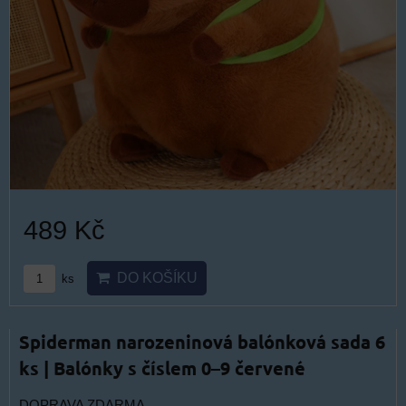
489 Kč
DO KOŠÍKU
ks
Spiderman narozeninová balónková sada 6
ks | Balónky s číslem 0–9 červené
DOPRAVA ZDARMA