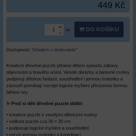
449 Kč
DO KOŠÍKU
ks
Dostupnost:
Skladem u dodavatele*
Kreativní dřevěné puzzle přinese dětem spoustu zábavy,
objevování a hravého učení. Veselé obrázky a barevné motivy
podporují dětskou fantazii, soustředění i jemnou motoriku a
zároveň pomáhají rozvíjet logické myšlení přirozenou formou
během hry.
✨ Proč si děti dřevěné puzzle oblíbí:
• kreativní puzzle s veselými dětskými motivy
• velikost puzzle cca 30 × 20 cm
• podporuje logické myšlení a soustředění
• rozvíjí jemnou motoriku a koordinaci