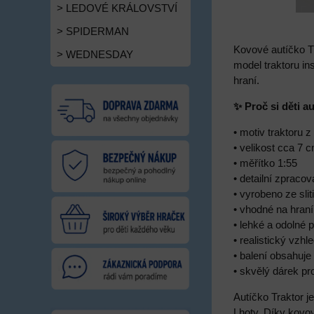
> LEDOVÉ KRÁLOVSTVÍ
> SPIDERMAN
Kovové autíčko T
> WEDNESDAY
model traktoru i
hraní.
✨ Proč si děti au
• motiv traktoru 
• velikost cca 7 
• měřítko 1:55
• detailní zpraco
• vyrobeno ze sli
• vhodné na hraní
• lehké a odolné 
• realistický vzh
• balení obsahuje
• skvělý dárek pr
Autíčko Traktor 
Lhoty. Díky kovov