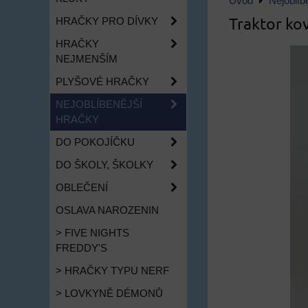
Úvod
Nejoblíb
Traktor kov
HRAČKY PRO DÍVKY
HRAČKY
NEJMENŠÍM
PLYŠOVÉ HRAČKY
NEJOBLÍBENĚJŠÍ
HRAČKY
DO POKOJÍČKU
DO ŠKOLY, ŠKOLKY
OBLEČENÍ
OSLAVA NAROZENIN
> FIVE NIGHTS
FREDDY'S
> HRAČKY TYPU NERF
> LOVKYNĚ DÉMONŮ