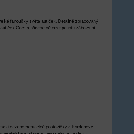
velké fanoušky světa autíček. Detailně zpracovaný
autíček Cars a přinese dětem spoustu zábavy při
ří mezi nezapomenutelné postavičky z Kardanové
 sběratelské vystavení mezi dalšími modely z