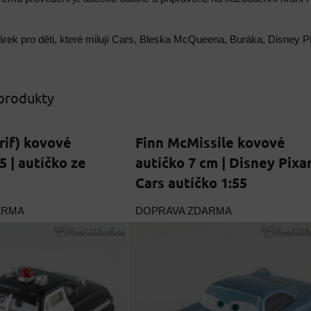
árek pro děti, které milují Cars, Bleska McQueena, Buráka, Disney 
 produkty
rif) kovové
Finn McMissile kovové
5 | autíčko ze
autíčko 7 cm | Disney Pixa
Cars autíčko 1:55
ARMA
DOPRAVA ZDARMA