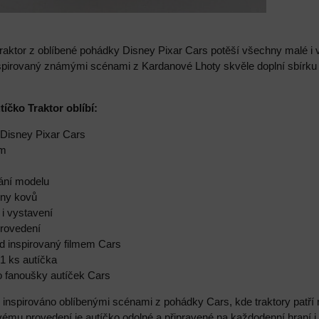
raktor z oblíbené pohádky Disney Pixar Cars potěší všechny malé i 
nspirovaný známými scénami z Kardanové Lhoty skvěle doplní sbírku 
tíčko Traktor oblíbí:
z Disney Pixar Cars
cm
vání modelu
tiny kovů
 i vystavení
provedení
led inspirovaný filmem Cars
 1 ks autíčka
o fanoušky autíček Cars
je inspirováno oblíbenými scénami z pohádky Cars, kde traktory pat
ému provedení je autíčko odolné a připravené na každodenní hraní i