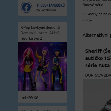
filmové série.
✨ Skvělý tip na d
Lhoty.
K-Pop Lovkyně démonů
Demon Hunters| Akční
Alternativní
figurka typ 2
Sheriff (Še
autíčko 1:5
série Auta
DOPRAVA ZD
od 499 Kč