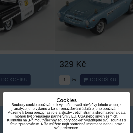
329 Kč
DO KOŠÍKU
DO KOŠÍKU
ks
Cookies
Soubory cookie používáme k vylepšení vaší návštěvy tohoto webu, k
analýze jeho výkonu a ke shromažďování údajů o jeho používání.
Můžeme k tomu použít nástroje a služby třetích stran a shromážděná data
mohou být přenášena partnerům v EU, USA nebo jiných zemích.
Kliknutím na „Přijmout všechny soubory cookie“ vyjadřujete svůj souhlas s
tímto zpracováním. Níže můžete najít podrobné informace nebo upravit
své preference.