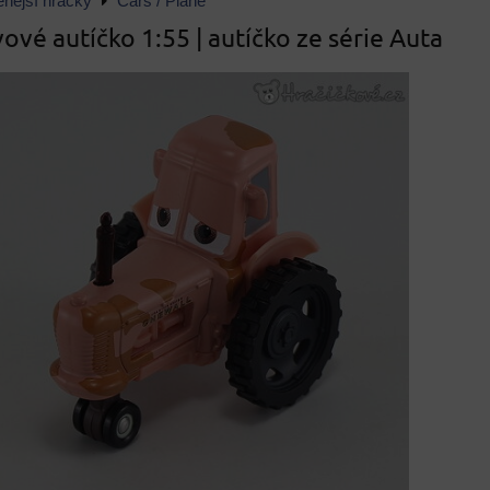
enější hračky
Cars / Plane
ové autíčko 1:55 | autíčko ze série Auta