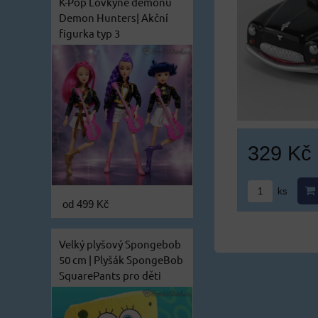
K-Pop Lovkyně démonů
Demon Hunters| Akční
figurka typ 3
329 Kč
ks
od 499 Kč
Velký plyšový Spongebob
50 cm | Plyšák SpongeBob
SquarePants pro děti