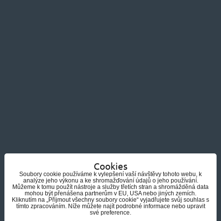
Cookies
Soubory cookie používáme k vylepšení vaší návštěvy tohoto webu, k
analýze jeho výkonu a ke shromažďování údajů o jeho používání.
Můžeme k tomu použít nástroje a služby třetích stran a shromážděná data
mohou být přenášena partnerům v EU, USA nebo jiných zemích.
Kliknutím na „Přijmout všechny soubory cookie“ vyjadřujete svůj souhlas s
tímto zpracováním. Níže můžete najít podrobné informace nebo upravit
své preference.