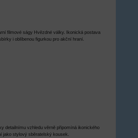
ární filmové ságy Hvězdné války. Ikonická postava
rky i oblíbenou figurkou pro akční hraní.
íky detailnímu vzhledu věrně připomíná ikonického
ení jako stylový sběratelský kousek.