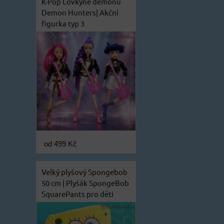
K-Pop Lovkyně démonů
Demon Hunters| Akční
figurka typ 3
od 499 Kč
Velký plyšový Spongebob
50 cm | Plyšák SpongeBob
SquarePants pro děti