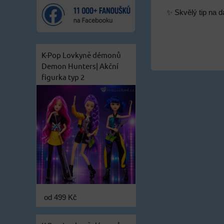
✨ Skvělý tip na dá
K-Pop Lovkyně démonů
Demon Hunters| Akční
figurka typ 2
od 499 Kč