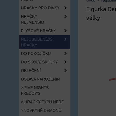
Úvod
Nejoblíb
Figurka Da
HRAČKY PRO DÍVKY
války
HRAČKY
NEJMENŠÍM
PLYŠOVÉ HRAČKY
NEJOBLÍBENĚJŠÍ
HRAČKY
DO POKOJÍČKU
DO ŠKOLY, ŠKOLKY
OBLEČENÍ
OSLAVA NAROZENIN
> FIVE NIGHTS
FREDDY'S
> HRAČKY TYPU NERF
> LOVKYNĚ DÉMONŮ