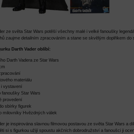
der ze světa Star Wars potěší všechny malé i velké fanoušky legend
hů zaujme detailním zpracováním a stane se skvělým doplňkem do sbí
gurku Darth Vader oblíbí:
ního Darth Vadera ze Star Wars
 cm
 zpracování
tového materiálu
 i vystavení
ro fanoušky Star Wars
ké provedení
do sbírky figurek
ro milovníky Hvězdných válek
er je inspirována slavnou filmovou postavou ze světa Star Wars a d
ěti si s figurkou užijí spoustu akčních dobrodružství a fanoušci ji oc