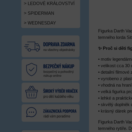
> LEDOVÉ KRÁLOVSTVÍ
> SPIDERMAN
> WEDNESDAY
Figurka Darth Va
temného lorda Sit
✨ Proč si děti fi
• motiv legendár
• velikost cca 30
• detailní filmové
• vyrobeno z plas
• vhodná na hraní
• velká figurka p
• lehké a praktic
• skvělý doplněk 
• krásný dárek p
Figurka Darth Vad
temného rytíře. D