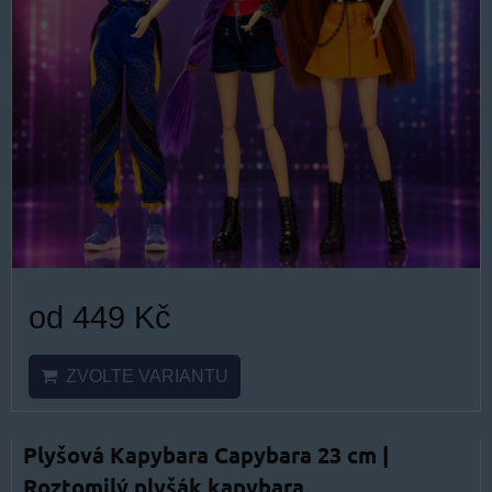
od 449 Kč
ZVOLTE VARIANTU
Plyšová Kapybara Capybara 23 cm |
Roztomilý plyšák kapybara