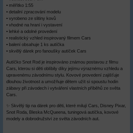
• měřítko 1:55
• detailní zpracování modelu
• vyrobeno ze slitiny kovů
• vhodné na hraní i vystavení
• lehké a odolné provedení
• realistický vzhled inspirovaný filmem Cars
• balení obsahuje 1 ks autíčka
• skvělý dárek pro fanoušky autíček Cars
Autíčko Snot Rod je inspirováno známou postavou z filmu
Cars, kterou si děti oblíbily díky jejímu výraznému vzhledu a
upravenému závodnímu stylu. Kovové provedení zajišťuje
dlouhou životnost a umožňuje dětem užít si spoustu hodin
zábavy při závodech i vytváření vlastních příběhů ze světa
Cars.
✨ Skvělý tip na dárek pro děti, které milují Cars, Disney Pixar,
Snot Roda, Bleska McQueena, tuningová autíčka, kovové
modely a dobrodružství ze světa závodních aut.