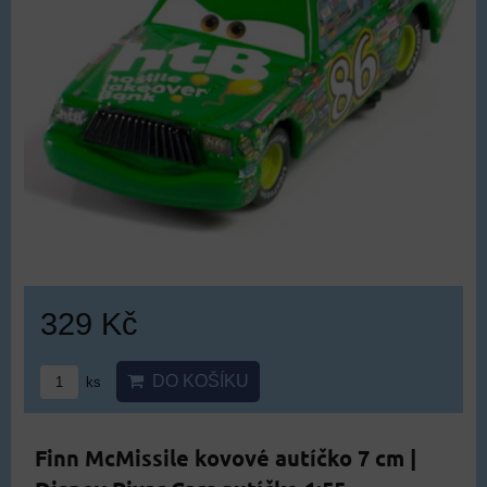
329 Kč
DO KOŠÍKU
ks
Finn McMissile kovové autíčko 7 cm |