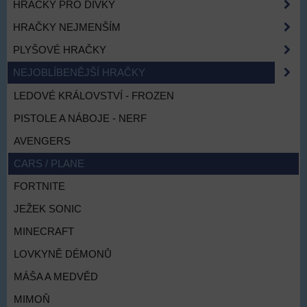
HRAČKY PRO DÍVKY
HRAČKY NEJMENŠÍM
PLYŠOVÉ HRAČKY
NEJOBLÍBENĚJŠÍ HRAČKY
LEDOVÉ KRÁLOVSTVÍ - FROZEN
PISTOLE A NÁBOJE - NERF
AVENGERS
CARS / PLANE
FORTNITE
JEŽEK SONIC
MINECRAFT
LOVKYNĚ DÉMONŮ
MÁŠA A MEDVĚD
MIMOŇ