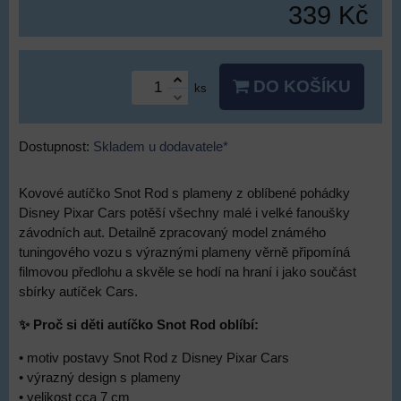
339 Kč
DO KOŠÍKU
ks
Dostupnost:
Skladem u dodavatele*
Kovové autíčko Snot Rod s plameny z oblíbené pohádky
Disney Pixar Cars potěší všechny malé i velké fanoušky
závodních aut. Detailně zpracovaný model známého
tuningového vozu s výraznými plameny věrně připomíná
filmovou předlohu a skvěle se hodí na hraní i jako součást
sbírky autíček Cars.
✨ Proč si děti autíčko Snot Rod oblíbí:
• motiv postavy Snot Rod z Disney Pixar Cars
• výrazný design s plameny
• velikost cca 7 cm