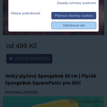
Zásady ochrany soukromí
Ukázat podrobnosti
Přijmout všechny cookies
Odmítnout vše
od 499 Kč
ZVOLTE VARIANTU
Velký plyšový Spongebob 50 cm | Plyšák
SpongeBob SquarePants pro děti
DOPRAVA ZDARMA