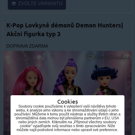
ZVOLTE VARIANTU
K-Pop Lovkyně démonů Demon Hunters|
Akční figurka typ 3
DOPRAVA ZDARMA
Cookies
Soubory cookie používáme k vylepšení vaší návštěvy tohoto
webu, k analýze jeho výkonu a ke shromažďování údajů o jeho
používání. Můžeme k tomu použít nástroje a služby třetích stran a
shromážděná data mohou být přenášena partnerům v EU, USA
nebo jiných zemích. Kliknutím na „Přijmout všechny soubory
cookie“ vyjadřujete svůj souhlas s tímto zpracováním. Níže
můžete najít podrobné informace nebo upravit své preference.