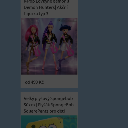
K-Pop Lovkyně démonů
Demon Hunters| Akční
figurka typ 3
od 499 Kč
Velký plyšový Spongebob
50 cm | Plyšák SpongeBob
SquarePants pro děti