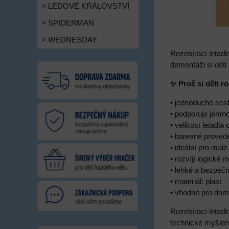
> LEDOVÉ KRÁLOVSTVÍ
> SPIDERMAN
> WEDNESDAY
Rozebírací letadl
demontáži si děti 
✨ Proč si děti ro
• jednoduché sest
• podporuje jemno
• velikost letadl
• barevné proved
• ideální pro mal
• rozvíjí logické m
• lehké a bezpeč
• materiál: plast
• vhodné pro domá
Rozebírací letadl
technické myšlení