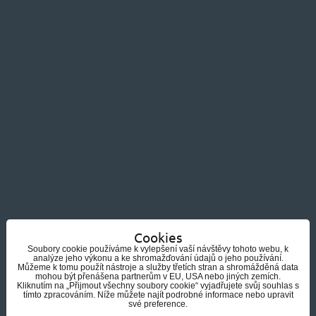
Cookies
Soubory cookie používáme k vylepšení vaší návštěvy tohoto webu, k
analýze jeho výkonu a ke shromažďování údajů o jeho používání.
Můžeme k tomu použít nástroje a služby třetích stran a shromážděná data
mohou být přenášena partnerům v EU, USA nebo jiných zemích.
Kliknutím na „Přijmout všechny soubory cookie“ vyjadřujete svůj souhlas s
tímto zpracováním. Níže můžete najít podrobné informace nebo upravit
své preference.