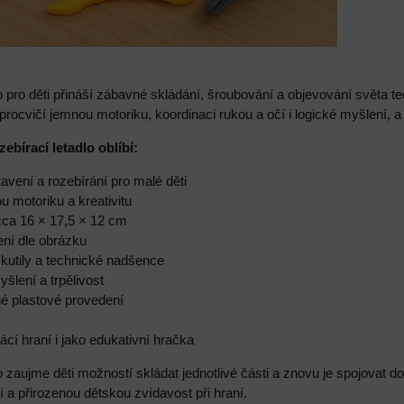
o pro děti přináší zábavné skládání, šroubování a objevování světa 
procvičí jemnou motoriku, koordinaci rukou a očí i logické myšlení, a 
zebírací letadlo oblíbí:
avení a rozebírání pro malé děti
u motoriku a kreativitu
a cca 16 × 17,5 × 12 cm
ení dle obrázku
é kutily a technické nadšence
yšlení a trpělivost
né plastové provedení
cí hraní i jako edukativní hračka
o zaujme děti možností skládat jednotlivé části a znovu je spojovat
 a přirozenou dětskou zvídavost při hraní.