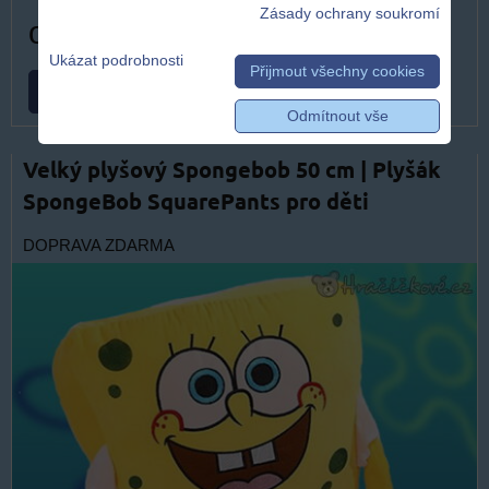
Zásady ochrany soukromí
od 499 Kč
Ukázat podrobnosti
Přijmout všechny cookies
ZVOLTE VARIANTU
Odmítnout vše
Velký plyšový Spongebob 50 cm | Plyšák
SpongeBob SquarePants pro děti
DOPRAVA ZDARMA