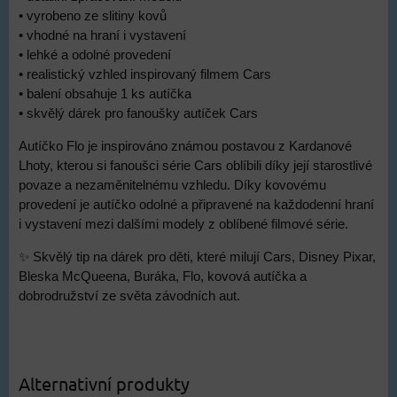
• vyrobeno ze slitiny kovů
• vhodné na hraní i vystavení
• lehké a odolné provedení
• realistický vzhled inspirovaný filmem Cars
• balení obsahuje 1 ks autíčka
• skvělý dárek pro fanoušky autíček Cars
Autíčko Flo je inspirováno známou postavou z Kardanové
Lhoty, kterou si fanoušci série Cars oblíbili díky její starostlivé
povaze a nezaměnitelnému vzhledu. Díky kovovému
provedení je autíčko odolné a připravené na každodenní hraní
i vystavení mezi dalšími modely z oblíbené filmové série.
✨ Skvělý tip na dárek pro děti, které milují Cars, Disney Pixar,
Bleska McQueena, Buráka, Flo, kovová autíčka a
dobrodružství ze světa závodních aut.
Alternativní produkty