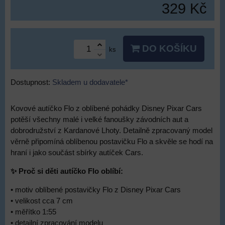
329 Kč
DO KOŠÍKU
ks
Dostupnost:
Skladem u dodavatele*
Kovové autíčko Flo z oblíbené pohádky Disney Pixar Cars
potěší všechny malé i velké fanoušky závodních aut a
dobrodružství z Kardanové Lhoty. Detailně zpracovaný model
věrně připomíná oblíbenou postavičku Flo a skvěle se hodí na
hraní i jako součást sbírky autíček Cars.
✨ Proč si děti autíčko Flo oblíbí:
• motiv oblíbené postavičky Flo z Disney Pixar Cars
• velikost cca 7 cm
• měřítko 1:55
• detailní zpracování modelu