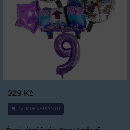
329 Kč
ZVOLTE VARIANTU
Černá zimní čepice K-pop Lovkyně