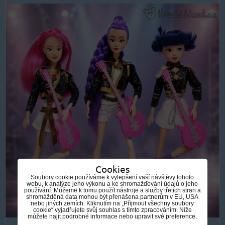
Cookies
Soubory cookie používáme k vylepšení vaší návštěvy tohoto
webu, k analýze jeho výkonu a ke shromažďování údajů o jeho
používání. Můžeme k tomu použít nástroje a služby třetích stran a
shromážděná data mohou být přenášena partnerům v EU, USA
nebo jiných zemích. Kliknutím na „Přijmout všechny soubory
cookie“ vyjadřujete svůj souhlas s tímto zpracováním. Níže
můžete najít podrobné informace nebo upravit své preference.