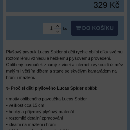
329 Kč
DO KOŠÍKU
ks
Plyšový pavouk Lucas Spider si děti rychle oblíbí díky svému
roztomilému vzhledu a hebkému plyšovému provedení.
Oblíbený pavouček známý z videí a internetu vykouzlí úsměv
malým i větším dětem a stane se skvělým kamarádem na
hraní i mazlení.
✨ Proč si děti plyšového Lucas Spider oblíbí:
• motiv oblíbeného pavoučka Lucas Spider
• velikost cca 15 cm
• hebký a příjemný plyšový materiál
• roztomilé detailní zpracování
• ideální na mazlení i hraní