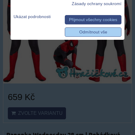
Zásady ochrany soukromí
Ukázat podrobnosti
Přijmout všechny cookies
Odmítnout vše
659 Kč
ZVOLTE VARIANTU
Panenka Wednesday 28 cm | Pohádková