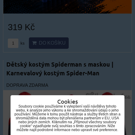
319 Kč
DO KOŠÍKU
ks
Dětský kostým Spiderman s maskou |
Karnevalový kostým Spider-Man
DOPRAVA ZDARMA
Cookies
Soubory cookie používáme k vylepšení vaší návštěvy tohoto
webu, k analýze jeho výkonu a ke shromažďování údajů o jeho
používání. Můžeme k tomu použít nástroje a služby třetích stran a
shromážděná data mohou být přenášena partnerům v EU, USA
nebo jiných zemích. Kliknutím na „Přijmout všechny soubory
cookie“ vyjadřujete svůj souhlas s tímto zpracováním. Níže
můžete najít podrobné informace nebo upravit své preference.