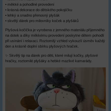
• měkké a pohodlné provedení
• krásná dekorace do dětského pokojíčku
• lehký a snadno přenosný plyšák
• skvělý dárek pro milovníky koček a plyšáků
Plyšová kočička je vyrobena z jemného materiálu příjemného
na dotek a díky měkkému provedení poskytne dětem pohodlí
při usínání i relaxaci. Roztomilý vzhled vykouzlí úsměv každý
den a krásně doplní sbírku plyšových hraček.
✨ Skvělý tip na dárek pro děti, které milují kočky, plyšové
hračky, roztomilé plyšáky a hebké mazlivé kamarády.