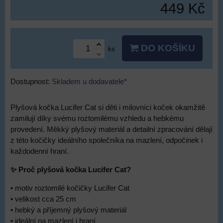
449 Kč
DO KOŠÍKU
ks
Dostupnost:
Skladem u dodavatele*
Plyšová kočka Lucifer Cat si děti i milovníci koček okamžitě
zamilují díky svému roztomilému vzhledu a hebkému
provedení. Měkký plyšový materiál a detailní zpracování dělají
z této kočičky ideálního společníka na mazlení, odpočinek i
každodenní hraní.
✨ Proč plyšová kočka Lucifer Cat?
• motiv roztomilé kočičky Lucifer Cat
• velikost cca 25 cm
• hebký a příjemný plyšový materiál
• ideální na mazlení i hraní