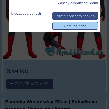
Zásady ochrany soukromí
Ukázat podrobnosti
Přijmout všechny cookies
Odmítnout vše
659 Kč
ZVOLTE VARIANTU
Panenka Wednesday 28 cm | Pohádková
panenka Wednesday Addams