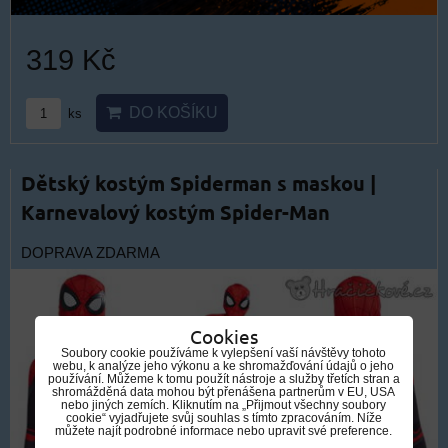
319 Kč
DO KOŠÍKU
ks
Dětský kostým Spiderman s maskou |
Karnevalový kostým Spider-Man
DOPRAVA ZDARMA
Cookies
Soubory cookie používáme k vylepšení vaší návštěvy tohoto
webu, k analýze jeho výkonu a ke shromažďování údajů o jeho
používání. Můžeme k tomu použít nástroje a služby třetích stran a
shromážděná data mohou být přenášena partnerům v EU, USA
nebo jiných zemích. Kliknutím na „Přijmout všechny soubory
cookie“ vyjadřujete svůj souhlas s tímto zpracováním. Níže
můžete najít podrobné informace nebo upravit své preference.