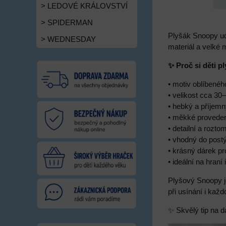
> LEDOVÉ KRÁLOVSTVÍ
> SPIDERMAN
Plyšák Snoopy ud
> WEDNESDAY
materiál a velké
✨ Proč si děti 
• motiv oblíbené
• velikost cca 3
• hebký a příjemn
• měkké proveden
• detailní a rozto
• vhodný do postý
• krásný dárek p
• ideální na hraní
Plyšový Snoopy j
při usínání i ka
✨ Skvělý tip na d