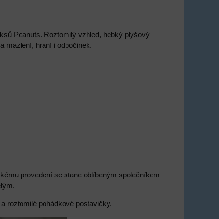
ksů Peanuts. Roztomilý vzhled, hebký plyšový
 mazlení, hraní i odpočinek.
kkému provedení se stane oblíbeným společníkem
ělým.
y a roztomilé pohádkové postavičky.