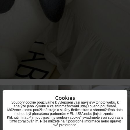
Cookies
Soubory cookie používáme k vylepšení vaší návštěvy tohoto webu, k
analýze jeho výkonu a ke shromažďování údajů o jeho používání.
Můžeme k tomu použít nástroje a služby třetích stran a shromážděná data
mohou být přenášena partnerům v EU, USA nebo jiných zemích.
Kliknutím na „Přijmout všechny soubory cookie“ vyjadřujete svůj souhlas s
tímto zpracováním. Níže můžete najít podrobné informace nebo upravit
své preference.