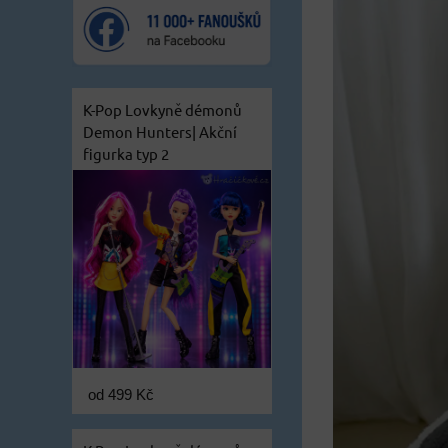
K-Pop Lovkyně démonů
Demon Hunters| Akční
figurka typ 2
od 499 Kč