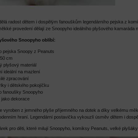
ělá radost dětem i dospělým fanouškům legendárního pejska z komi
 měkké provedení dělají ze Snoopyho ideálního plyšového kamaráda na
plyšového Snoopyho oblíbí:
ho pejska Snoopy z Peanuts
0–50 cm
ý plyšový materiál
í ideální na mazlení
milé zpracování
lky i dětského pokojíčku
ro fanoušky Snoopyho
 i jako dekorace
e vyroben z jemného plyše příjemného na dotek a díky velkému mě
ždodenním hraní. Legendární postavička vykouzlí úsměv dětem i dosp
árek pro děti, které milují Snoopyho, komiksy Peanuts, velké plyšák