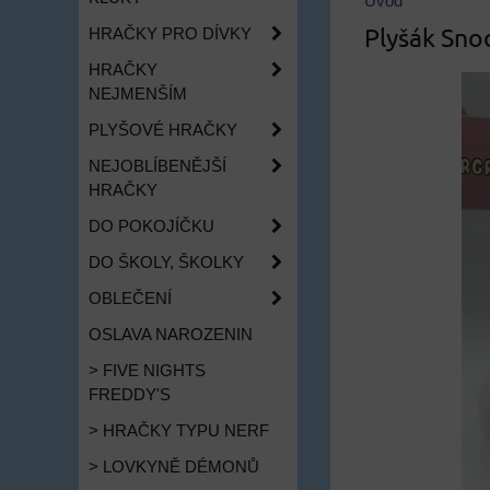
Úvod
Plyšák Sno
HRAČKY PRO DÍVKY
HRAČKY
NEJMENŠÍM
PLYŠOVÉ HRAČKY
NEJOBLÍBENĚJŠÍ
HRAČKY
DO POKOJÍČKU
DO ŠKOLY, ŠKOLKY
OBLEČENÍ
OSLAVA NAROZENIN
> FIVE NIGHTS
FREDDY'S
> HRAČKY TYPU NERF
> LOVKYNĚ DÉMONŮ