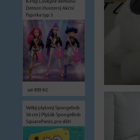
K-Pop Lovkyně démonů
Demon Hunters| Akční
figurka typ 3
od 499 Kč
Velký plyšový Spongebob
50 cm | Plyšák SpongeBob
SquarePants pro děti