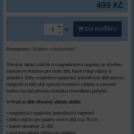
499 Kč
DO KOŠÍKU
ks
Dostupnost:
Skladem u dodavatele*
Dřevěný tahací vláček s magnetickými vagónky je skvělou
edukativní hračkou pro malé děti, které milují vláčky a
skládání. Díky snadnému spojování jednotlivých dílů pomocí
magnetů si děti užijí spoustu kreativní zábavy a zároveň
budou rozvíjet jemnou motoriku i koordinaci pohybů.
✨ Proč si děti dřevěný vláček oblíbí:
• magnetické spojování jednotlivých vagónků
• délka vláčku po spojení všech dílů cca 75 cm
• balení obsahuje 11 dílů
• možnost tahání vláčku po podlaze