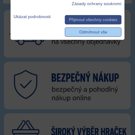
Zásady ochrany soukromí
Ukázat podrobnosti
Přijmout všechny cookies
Odmítnout vše