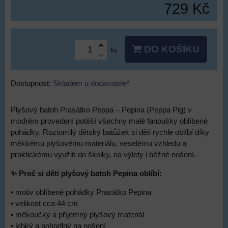
729 Kč
DO KOŠÍKU
ks
Dostupnost:
Skladem u dodavatele*
Plyšový batoh Prasátko Peppa – Pepina (Peppa Pig) v
modrém provedení potěší všechny malé fanoušky oblíbené
pohádky. Roztomilý dětský batůžek si děti rychle oblíbí díky
měkkému plyšovému materiálu, veselému vzhledu a
praktickému využití do školky, na výlety i běžné nošení.
✨ Proč si děti plyšový batoh Pepina oblíbí:
• motiv oblíbené pohádky Prasátko Pepina
• velikost cca 44 cm
• měkoučký a příjemný plyšový materiál
• lehký a pohodlný na nošení