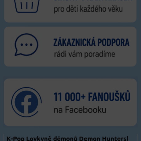
K-Pop Lovkyně démonů Demon Hunters|