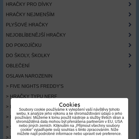
HRAČKY PRO DÍVKY
HRAČKY NEJMENŠÍM
PLYŠOVÉ HRAČKY
NEJOBLÍBENĚJŠÍ HRAČKY
DO POKOJÍČKU
DO ŠKOLY, ŠKOLKY
OBLEČENÍ
OSLAVA NAROZENIN
> FIVE NIGHTS FREDDY'S
> HRAČKY TYPU NERF
Cookies
> LOVKYNĚ DÉMONŮ
Soubory cookie používáme k vylepšení vaší návštěvy tohoto
webu, k analýze jeho výkonu a ke shromažďování údajů o jeho
> LEDOVÉ KRÁLOVSTVÍ
používání. Můžeme k tomu použít nástroje a služby třetích stran a
shromážděná data mohou být přenášena partnerům v EU, USA
nebo jiných zemích. Kliknutím na „Přijmout všechny soubory
> SPIDERMAN
cookie“ vyjadřujete svůj souhlas s tímto zpracováním. Níže
můžete najít podrobné informace nebo upravit své preference.
> WEDNESDAY