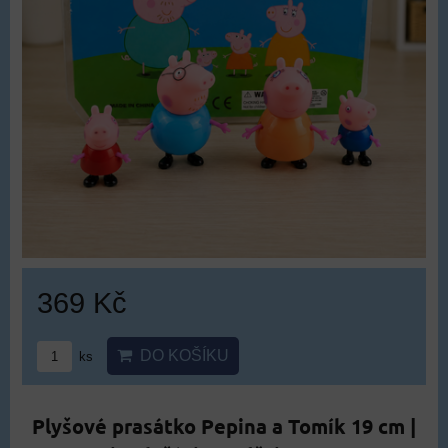
369 Kč
DO KOŠÍKU
ks
Plyšové prasátko Pepina a Tomík 19 cm |