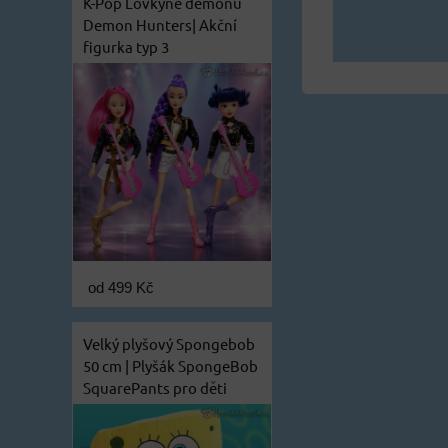
K-Pop Lovkyně démonů
Demon Hunters| Akční
figurka typ 3
od 499 Kč
Velký plyšový Spongebob
50 cm | Plyšák SpongeBob
SquarePants pro děti