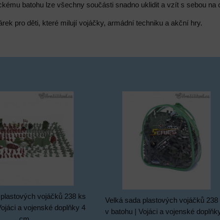
ckému batohu lze všechny součásti snadno uklidit a vzít s sebou na 
rek pro děti, které milují vojáčky, armádní techniku a akční hry.
 plastových vojáčků 238 ks
Velká sada plastových vojáčků 238
Vojáci a vojenské doplňky 4
v batohu | Vojáci a vojenské doplňk
cm