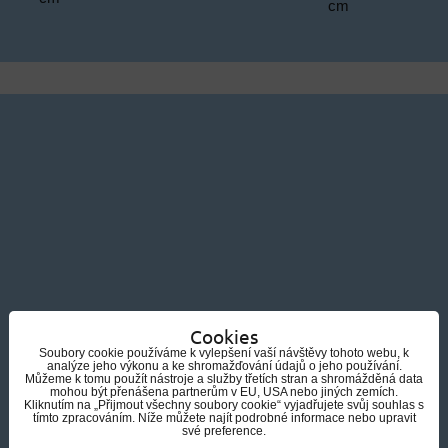
cm
Cookies
Soubory cookie používáme k vylepšení vaší návštěvy tohoto webu, k
analýze jeho výkonu a ke shromažďování údajů o jeho používání.
Můžeme k tomu použít nástroje a služby třetích stran a shromážděná data
mohou být přenášena partnerům v EU, USA nebo jiných zemích.
Kliknutím na „Přijmout všechny soubory cookie“ vyjadřujete svůj souhlas s
tímto zpracováním. Níže můžete najít podrobné informace nebo upravit
své preference.