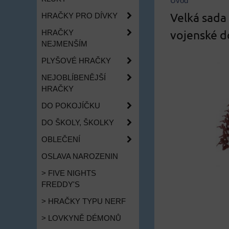
Úvod
Velká sada 
HRAČKY PRO DÍVKY
vojenské d
HRAČKY
NEJMENŠÍM
PLYŠOVÉ HRAČKY
NEJOBLÍBENĚJŠÍ
HRAČKY
DO POKOJÍČKU
DO ŠKOLY, ŠKOLKY
OBLEČENÍ
OSLAVA NAROZENIN
> FIVE NIGHTS
FREDDY'S
> HRAČKY TYPU NERF
> LOVKYNĚ DÉMONŮ