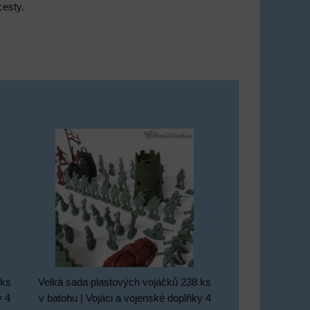
cesty.
 ks
Velká sada plastových vojáčků 238 ks
y 4
v batohu | Vojáci a vojenské doplňky 4