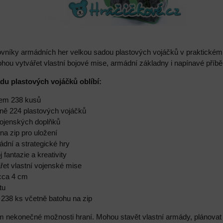
ovníky armádních her velkou sadou plastových vojáčků v praktickém 
ohou vytvářet vlastní bojové mise, armádní základny i napínavé příbě
adu plastových vojáčků oblíbí:
kem 238 kusů
žně 224 plastových vojáčků
vojenských doplňků
na zip pro uložení
dní a strategické hry
 fantazie a kreativity
řet vlastní vojenské mise
cca 4 cm
tu
 238 ks včetně batohu na zip
m nekonečné možnosti hraní. Mohou stavět vlastní armády, plánovat