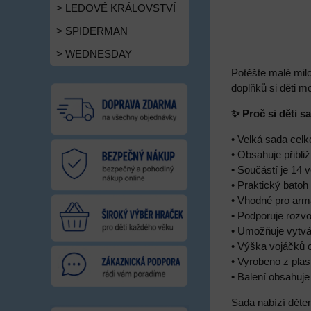
> LEDOVÉ KRÁLOVSTVÍ
> SPIDERMAN
> WEDNESDAY
Potěšte malé mil
doplňků si děti m
✨ Proč si děti s
• Velká sada cel
• Obsahuje přibli
• Součástí je 14 
• Praktický batoh 
• Vhodné pro armá
• Podporuje rozvoj
• Umožňuje vytvá
• Výška vojáčků 
• Vyrobeno z plas
• Balení obsahuje
Sada nabízí děte