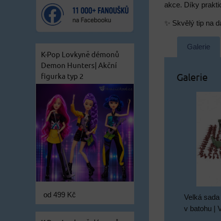
akce. Díky prakti
✨ Skvělý tip na dá
Galerie
K-Pop Lovkyně démonů
Demon Hunters| Akční
Galerie
figurka typ 2
od 499 Kč
Velká sada
v batohu | 