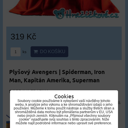
319 Kč
DO KOŠÍKU
ks
Plyšový Avengers | Spiderman, Iron
Man, Kapitán Amerika, Superman
DOPRAVA ZDARMA
Cookies
Soubory cookie používáme k vylepšení vaší návštěvy tohoto
webu, k analýze jeho výkonu a ke shromažďování údajů o jeho
používání. Můžeme k tomu použít nástroje a služby třetích stran a
shromážděná data mohou být přenášena partnerům v EU, USA
nebo jiných zemích. Kliknutím na „Přijmout všechny soubory
cookie“ vyjadřujete svůj souhlas s tímto zpracováním. Níže
můžete najít podrobné informace nebo upravit své preference.