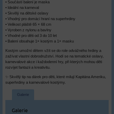
• Součástí balení je maska
• Ideální na karneval
• Skvělý na dětské oslavy
• Vhodný pro domácí hraní na superhrdiny
• Velikost pláště 65 × 68 cm
• Vyroben z nylonu a bavlny
• Vhodné pro děti od 3 do 10 let
• Balení obsahuje 1× kostým a 1× masku
Kostým umožní dětem vžít se do role odvážného hrdiny a
zažívat vlastní dobrodružství. Hodí se na tematické oslavy,
karnevalové akce i každodenní hry, při kterých mohou děti
rozvíjet fantazii a kreativitu.
✨ Skvělý tip na dárek pro děti, které milují Kapitána Ameriku,
superhrdiny a karnevalové kostýmy.
Galerie
Galerie