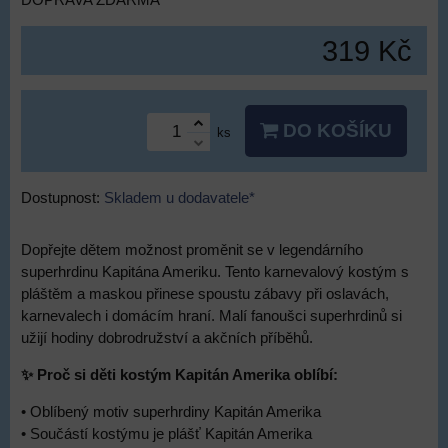
DOPRAVA ZDARMA
319 Kč
DO KOŠÍKU
ks
Dostupnost:
Skladem u dodavatele*
Dopřejte dětem možnost proměnit se v legendárního
superhrdinu Kapitána Ameriku. Tento karnevalový kostým s
pláštěm a maskou přinese spoustu zábavy při oslavách,
karnevalech i domácím hraní. Malí fanoušci superhrdinů si
užijí hodiny dobrodružství a akčních příběhů.
✨ Proč si děti kostým Kapitán Amerika oblíbí:
• Oblíbený motiv superhrdiny Kapitán Amerika
• Součástí kostýmu je plášť Kapitán Amerika