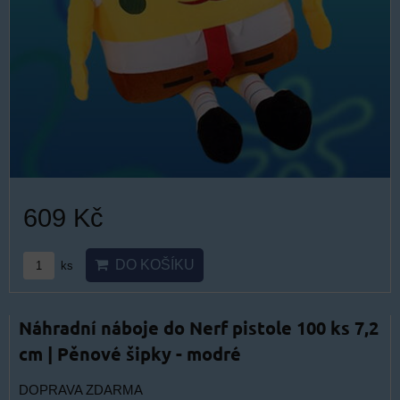
609 Kč
DO KOŠÍKU
ks
Náhradní náboje do Nerf pistole 100 ks 7,2
cm | Pěnové šipky - modré
DOPRAVA ZDARMA