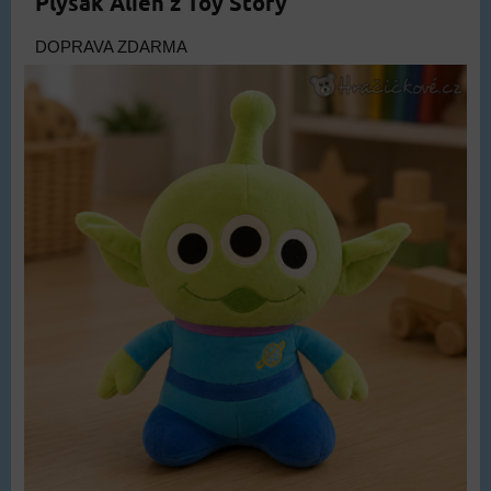
Plyšák Alien z Toy Story
DOPRAVA ZDARMA