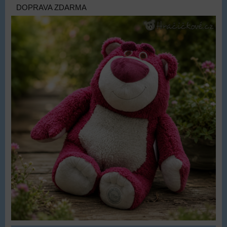
DOPRAVA ZDARMA