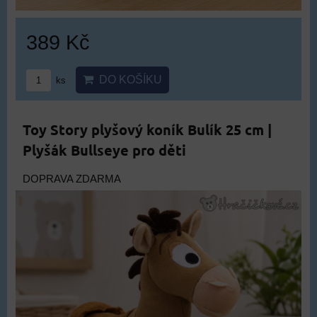
389 Kč
DO KOŠÍKU
ks
Toy Story plyšový koník Bulík 25 cm |
Plyšák Bullseye pro děti
DOPRAVA ZDARMA