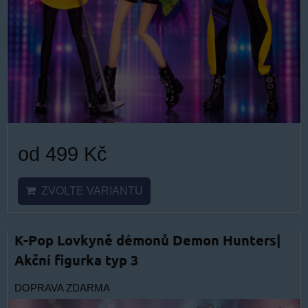
od 499 Kč
ZVOLTE VARIANTU
K-Pop Lovkyně démonů Demon Hunters|
Akční figurka typ 3
DOPRAVA ZDARMA