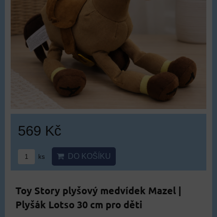
569 Kč
DO KOŠÍKU
ks
Toy Story plyšový medvídek Mazel |
Plyšák Lotso 30 cm pro děti