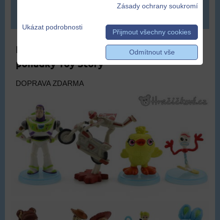
Zásady ochrany soukromí
DO KOŠÍKU
ks
Ukázat podrobnosti
Přijmout všechny cookies
Figurky Toy Story 4 | Sada figurek z
Odmítnout vše
pohádky Toy Story
DOPRAVA ZDARMA