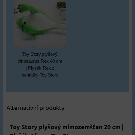
Toy Story plyšový
dinosaurus Rex 40 cm
| Plyšák Rex z
pohádky Toy Story
Alternativní produkty
Toy Story plyšový mimozemšťan 20 cm |