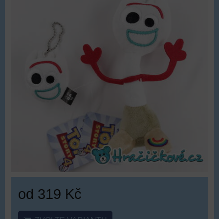
od 319 Kč