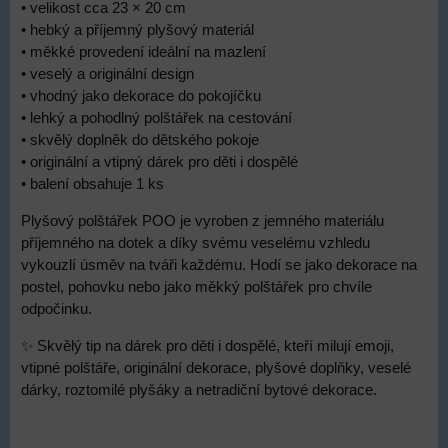
• velikost cca 23 × 20 cm
• hebký a příjemný plyšový materiál
• měkké provedení ideální na mazlení
• veselý a originální design
• vhodný jako dekorace do pokojíčku
• lehký a pohodlný polštářek na cestování
• skvělý doplněk do dětského pokoje
• originální a vtipný dárek pro děti i dospělé
• balení obsahuje 1 ks
Plyšový polštářek POO je vyroben z jemného materiálu
příjemného na dotek a díky svému veselému vzhledu
vykouzlí úsměv na tváři každému. Hodí se jako dekorace na
postel, pohovku nebo jako měkký polštářek pro chvíle
odpočinku.
✨ Skvělý tip na dárek pro děti i dospělé, kteří milují emoji,
vtipné polštáře, originální dekorace, plyšové doplňky, veselé
dárky, roztomilé plyšáky a netradiční bytové dekorace.