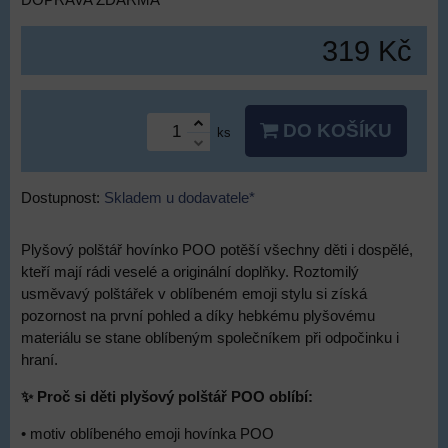
DOPRAVA ZDARMA
319 Kč
DO KOŠÍKU
ks
Dostupnost:
Skladem u dodavatele*
Plyšový polštář hovínko POO potěší všechny děti i dospělé,
kteří mají rádi veselé a originální doplňky. Roztomilý
usměvavý polštářek v oblíbeném emoji stylu si získá
pozornost na první pohled a díky hebkému plyšovému
materiálu se stane oblíbeným společníkem při odpočinku i
hraní.
✨ Proč si děti plyšový polštář POO oblíbí:
• motiv oblíbeného emoji hovínka POO