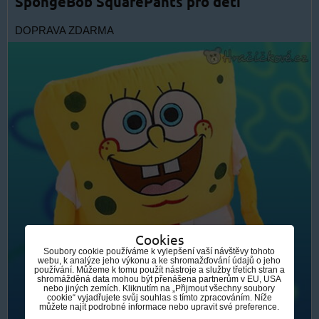
SpongeBob SquarePants pro děti
DOPRAVA ZDARMA
Cookies
Soubory cookie používáme k vylepšení vaší návštěvy tohoto
webu, k analýze jeho výkonu a ke shromažďování údajů o jeho
používání. Můžeme k tomu použít nástroje a služby třetích stran a
shromážděná data mohou být přenášena partnerům v EU, USA
nebo jiných zemích. Kliknutím na „Přijmout všechny soubory
cookie“ vyjadřujete svůj souhlas s tímto zpracováním. Níže
můžete najít podrobné informace nebo upravit své preference.