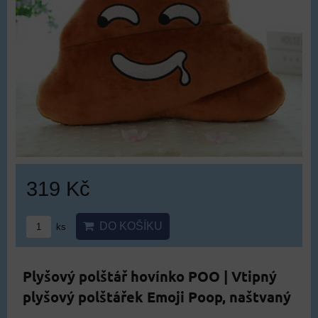
319 Kč
DO KOŠÍKU
ks
Plyšový polštář hovínko POO | Vtipný
plyšový polštářek Emoji Poop, naštvaný