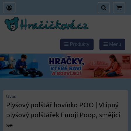
Produkty
Menu
Úvod
Plyšový polštář hovínko POO | Vtipný
plyšový polštářek Emoji Poop, smějící
se