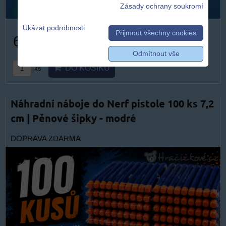
Zásady ochrany soukromí
Ukázat podrobnosti
Přijmout všechny cookies
609 Kč
Odmítnout vše
DO KOŠÍKU
ks
Náhradní náboje do Nerf pistole 100 ks 7,2
cm | Pěnové šipky - modré
DOPRAVA ZDARMA