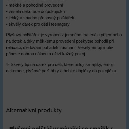
• měkké a pohodlné provedení
• veselá dekorace do pokojíčku
• lehký a snadno přenosný polštářek
• skvělý dárek pro děti i teenagery
Plyšový polštářek je vyroben z jemného materiálu příjemného
na dotek a díky měkkému provedení poskytne pohodlí při
relaxaci, sledování pohádek i usínání. Veselý emoji motiv
přinese dobrou náladu a oživí každý pokoj.
✨ Skvělý tip na dárek pro děti, které milují smajlíky, emoji
dekorace, plyšové polštářky a hebké doplňky do pokojíčku.
Alternativní produkty
Plyšový polštář usmívající se smajlík s