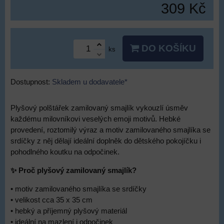
309 Kč
DO KOŠÍKU
ks
Dostupnost:
Skladem u dodavatele*
Plyšový polštářek zamilovaný smajlík vykouzlí úsměv
každému milovníkovi veselých emoji motivů. Hebké
provedení, roztomilý výraz a motiv zamilovaného smajlíka se
srdíčky z něj dělají ideální doplněk do dětského pokojíčku i
pohodlného koutku na odpočinek.
✨ Proč plyšový zamilovaný smajlík?
• motiv zamilovaného smajlíka se srdíčky
• velikost cca 35 x 35 cm
• hebký a příjemný plyšový materiál
• ideální na mazlení i odpočinek