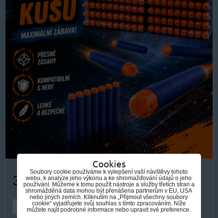
Cookies
Soubory cookie používáme k vylepšení vaší návštěvy tohoto
319 Kč
webu, k analýze jeho výkonu a ke shromažďování údajů o jeho
používání. Můžeme k tomu použít nástroje a služby třetích stran a
shromážděná data mohou být přenášena partnerům v EU, USA
nebo jiných zemích. Kliknutím na „Přijmout všechny soubory
cookie“ vyjadřujete svůj souhlas s tímto zpracováním. Níže
DO KOŠÍKU
ks
můžete najít podrobné informace nebo upravit své preference.