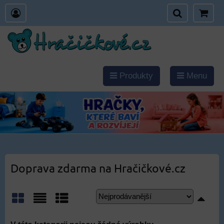
Produkty
Menu
Doprava zdarma na Hračičkové.cz
Mřížka
Seznam
Tabulka