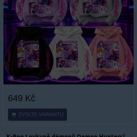
649 Kč
ZVOLTE VARIANTU
K-Pop Lovkyně démonů Demon Hunters|